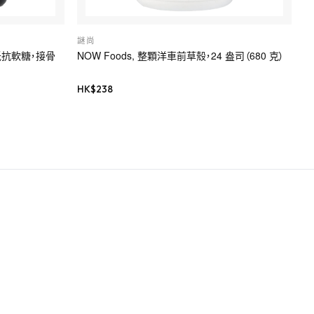
謎尚
機體抵抗軟糖，接骨
NOW Foods, 整顆洋車前草殼，24 盎司（680 克）
HK$
238