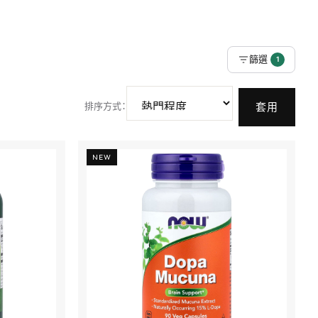
篩選
1
排序方式
：
套用
NEW