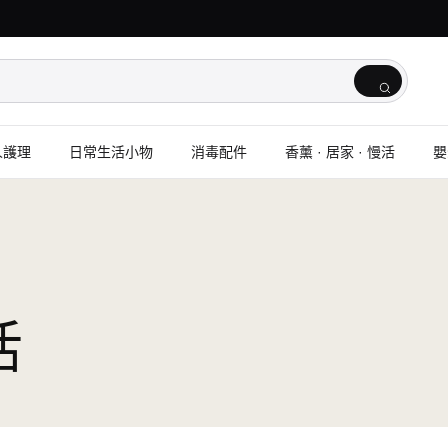
人護理
日常生活小物
消毒配件
香薰 · 居家 · 慢活
嬰
活