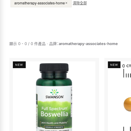
aromatherapy-associates-home
清除全部
顯示 0 - 0 / 0 件產品
·
品牌
：
aromatherapy-associates-home
NEW
NEW