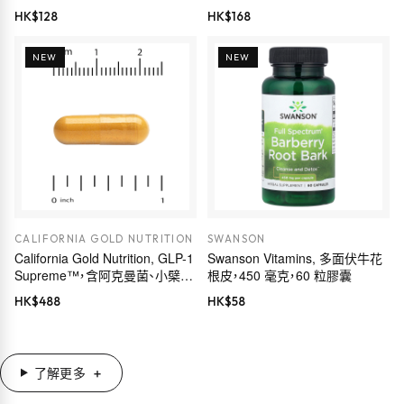
Euromed 品質，175 毫克，60 粒
HK$
128
HK$
168
素食膠囊
NEW
NEW
CALIFORNIA GOLD NUTRITION
SWANSON
California Gold Nutrition, GLP-1
Swanson Vitamins, 多面伏牛花
Supreme™，含阿克曼菌、小檗
根皮，450 毫克，60 粒膠囊
鹼、五羥黃酮及姜黃素，60 粒素食
HK$
488
HK$
58
膠囊
了解更多