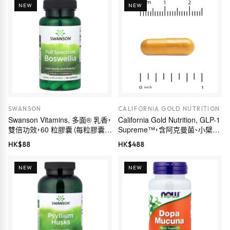
NEW
NEW
SWANSON
CALIFORNIA GOLD NUTRITION
Swanson Vitamins, 多面® 乳香，
California Gold Nutrition, GLP-1
雙倍功效，60 粒膠囊（每粒膠囊
Supreme™，含阿克曼菌、小檗
800 毫克）
鹼、五羥黃酮及姜黃素，60 粒素食
HK$
88
HK$
488
膠囊
NEW
NEW