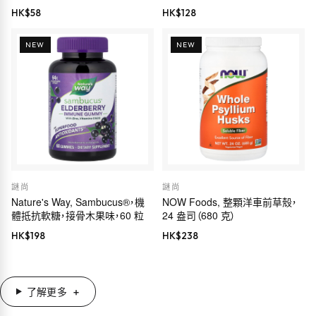
Euromed 品質，175 毫克，60 粒
HK$
58
HK$
128
素食膠囊
NEW
NEW
謎尚
謎尚
Nature's Way, Sambucus®，機
NOW Foods, 整顆洋車前草殼，
體抵抗軟糖，接骨木果味，60 粒
24 盎司（680 克）
HK$
198
HK$
238
了解更多