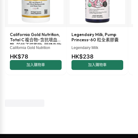
California Gold Nutrition,
Legendairy Milk, Pump
M
Total C 複合物，含抗壞血
Princess，60 粒全素膠囊
液
酸、餘甘子提取物、柑橘生物
盎
California Gold Nutrition
Legendairy Milk
Ma
類黃酮和玫瑰果提取物，
500 毫克，60 粒素食膠囊
HK$78
HK$238
H
加入購物車
加入購物車