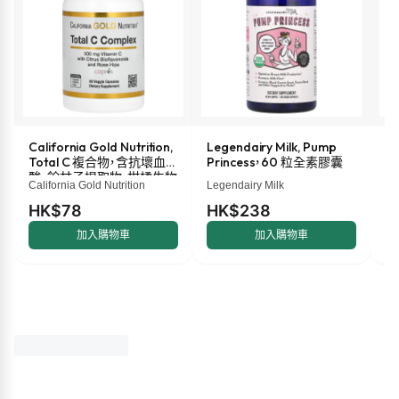
California Gold Nutrition,
Legendairy Milk, Pump
M
Total C 複合物，含抗壞血
Princess，60 粒全素膠囊
液
酸、餘甘子提取物、柑橘生物
盎
California Gold Nutrition
Legendairy Milk
Ma
類黃酮和玫瑰果提取物，
500 毫克，60 粒素食膠囊
HK$78
HK$238
H
加入購物車
加入購物車