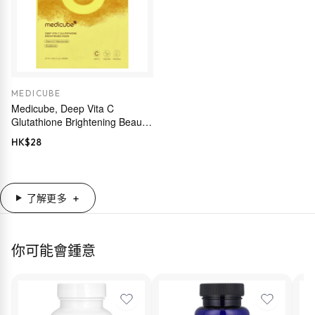
MEDICUBE
Medicube, Deep Vita C
Glutathione Brightening Beauty
Mask, 1 Sheet, 0.91 fl oz (27
HK$
28
ml)
了解更多
你可能會鍾意