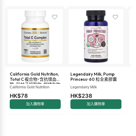
California Gold Nutrition,
Legendairy Milk, Pump
M
Total C 複合物，含抗壞血
Princess，60 粒全素膠囊
液
酸、餘甘子提取物、柑橘生物
盎
California Gold Nutrition
Legendairy Milk
Ma
類黃酮和玫瑰果提取物，
500 毫克，60 粒素食膠囊
HK$78
HK$238
H
加入購物車
加入購物車