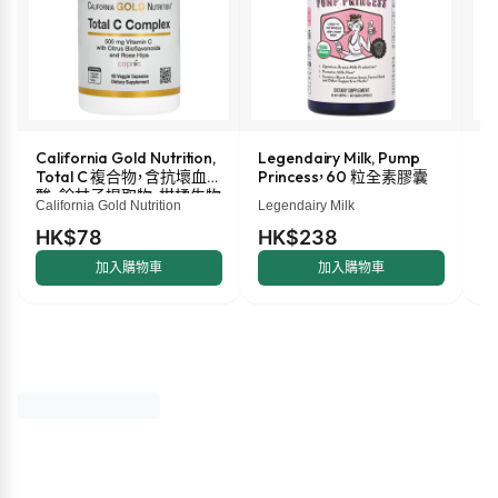
California Gold Nutrition,
Legendairy Milk, Pump
M
Total C 複合物，含抗壞血
Princess，60 粒全素膠囊
液
酸、餘甘子提取物、柑橘生物
盎
California Gold Nutrition
Legendairy Milk
Ma
類黃酮和玫瑰果提取物，
500 毫克，60 粒素食膠囊
HK$78
HK$238
H
加入購物車
加入購物車