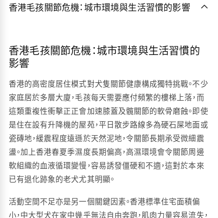
香港毛孩關節危機：城市環境與生活習慣的影響
香港毛孩關節危機：城市環境與生活習慣的
影響
香港的高密度居住模式對犬隻關節健康構成獨特挑戰。不少
家庭居於多層大廈，毛孩每天需要應付頻繁的樓梯上落，而
這類重複性衝擊正正會加速膝蓋及髖關節的軟骨磨蝕。即使
是住在設有升降機的屋苑，平日散步路線多為硬石屎地面或
瓷磚地，緩震程度遠遜於天然泥地，令關節長期承受微細震
盪。加上香港春夏季濕度長期偏高，高濕環境會令關節周邊
軟組織的血液循環變慢，容易誘發僵硬和不適，這對於本來
已有退化跡象的老犬尤其明顯。
活動空間不足亦是另一個關鍵因素。香港標準住宅面積偏
小，中大型犬在家中幾乎無法自由奔跑，肌肉力量容易流失，