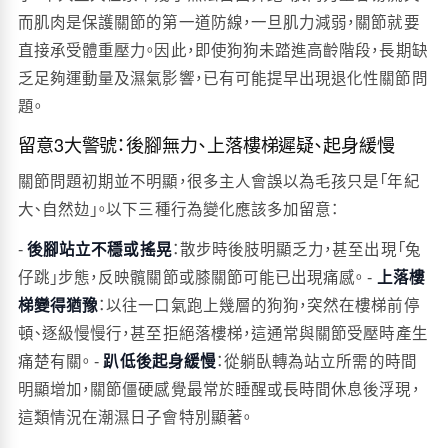
而肌肉是保護關節的第一道防線，一旦肌力減弱，關節就要
直接承受體重壓力。因此，即使狗狗未踏進高齡階段，長期缺
乏足夠運動量及濕氣影響，已有可能提早出現退化性關節問
題。
留意3大警號：後腳無力、上落樓梯遲疑、起身緩慢
關節問題初期並不明顯，很多主人會誤以為毛孩只是「年紀
大、自然攰」。以下三種行為變化應該多加留意：
-
後腳站立不穩或搖晃
：散步時後肢明顯乏力，甚至出現「兔
仔跳」步態，反映髖關節或膝關節可能已出現痛感。 -
上落樓
梯變得猶豫
：以往一口氣跑上幾層的狗狗，突然在樓梯前停
頓、逐級慢慢行，甚至拒絕落樓梯，這通常與關節受壓時產生
痛楚有關。 -
趴低後起身緩慢
：從躺臥轉為站立所需的時間
明顯增加，關節僵硬感覺最常於睡醒或長時間休息後浮現，
這類情況在潮濕日子會特別顯著。