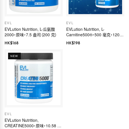
EVL
EVL
EVLution Nutrition, L-瓜氨酸
EVLution Nutrition, L-
2000，原味，7.5 盎司（200 克）
Carnitine500®，500 毫克，120
粒膠囊
HK$
168
HK$
198
NEW
EVL
EVLution Nutrition,
CREATINE5000，原味，10.58 盎