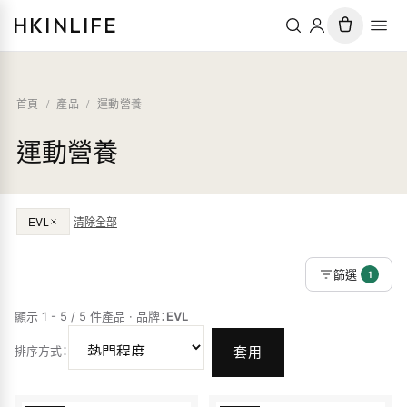
HKINLIFE
首頁
/
產品
/
運動營養
運動營養
EVL
清除全部
篩選
1
顯示 1 - 5 / 5 件產品
·
品牌
：
EVL
排序方式
：
套用