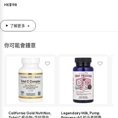
司（300 克）
HK$
198
了解更多
你可能會鍾意
California Gold Nutrition,
Legendairy Milk, Pump
M
Total C 複合物，含抗壞血
Princess，60 粒全素膠囊
液