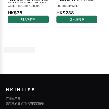
酸、餘甘子提取物、柑橘生物
盎
California Gold Nutrition
Legendairy Milk
Ma
類黃酮和玫瑰果提取物，
500 毫克，60 粒素食膠囊
HK$78
HK$238
H
加入購物車
加入購物車
HKINLIFE
訂閱電子報
獲取最新產品資訊與獨家優惠