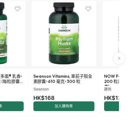
s, 多面® 乳香，
Swanson Vitamins, 車前子殼全
NOW Foods,
囊（每粒膠囊
素膠囊，610 毫克，300 粒
200 粒素食膠囊（
克）
Swanson
謎尚
HK$168
HK$138
車
加入購物車
加入