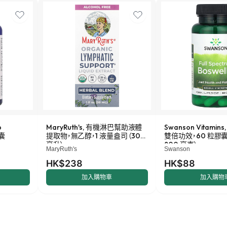
p
MaryRuth's, 有機淋巴幫助液體
Swanson Vitamin
膠囊
提取物，無乙醇，1 液量盎司（30
雙倍功效，60 粒膠
毫升）
800 毫克）
MaryRuth's
Swanson
HK$238
HK$88
加入購物車
加入購物