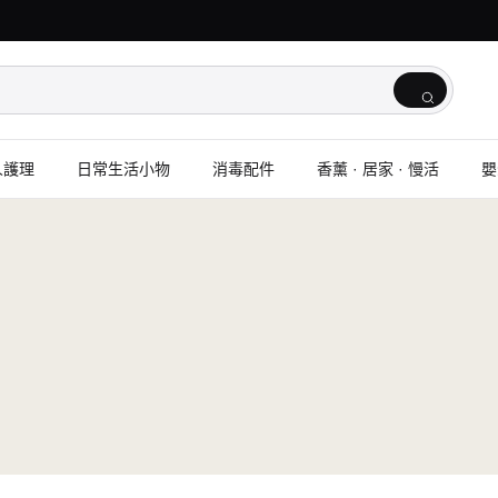
人護理
日常生活小物
消毒配件
香薰 · 居家 · 慢活
嬰