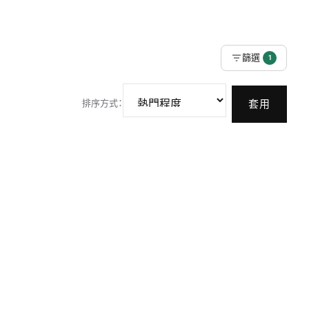
篩選
1
排序方式
：
套用