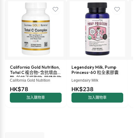
California Gold Nutrition,
Legendairy Milk, Pump
M
Total C 複合物，含抗壞血
Princess，60 粒全素膠囊
液
酸、餘甘子提取物、柑橘生物
盎
California Gold Nutrition
Legendairy Milk
Ma
類黃酮和玫瑰果提取物，
500 毫克，60 粒素食膠囊
HK$78
HK$238
H
加入購物車
加入購物車