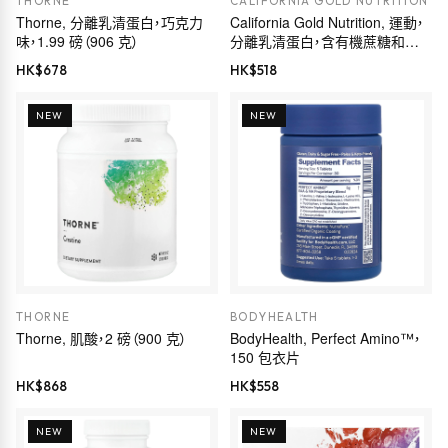
THORNE
CALIFORNIA GOLD NUTRITION
Thorne, 分離乳清蛋白，巧克力
California Gold Nutrition, 運動，
味，1.99 磅（906 克）
分離乳清蛋白，含有機蔗糖和葵
花籽卵磷脂，濃鬱香草味，2 磅
HK$
678
HK$
518
（907 克）
NEW
NEW
THORNE
BODYHEALTH
Thorne, 肌酸，2 磅（900 克）
BodyHealth, Perfect Amino™，
150 包衣片
HK$
868
HK$
558
NEW
NEW