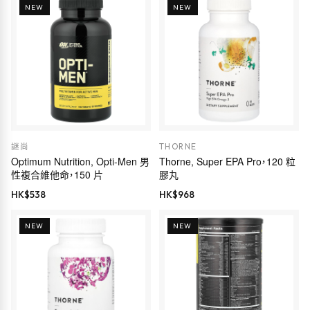
NEW
NEW
謎尚
THORNE
Optimum Nutrition, Opti-Men 男
Thorne, Super EPA Pro，120 粒
性複合維他命，150 片
膠丸
HK$
538
HK$
968
NEW
NEW