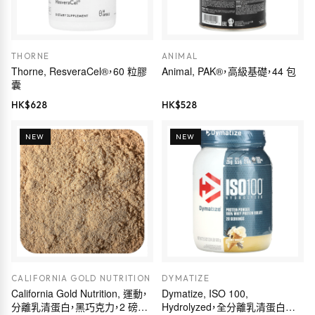
THORNE
ANIMAL
Thorne, ResveraCel®，60 粒膠
Animal, PAK®，高級基礎，44 包
囊
HK$
628
HK$
528
NEW
NEW
CALIFORNIA GOLD NUTRITION
DYMATIZE
California Gold Nutrition, 運動，
Dymatize, ISO 100,
分離乳清蛋白，黑巧克力，2 磅
Hydrolyzed，全分離乳清蛋白質