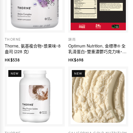
THORNE
謎尚
Thorne, 氨基複合物，漿果味，8
Optimum Nutrition, 金標準® 全
盎司（228 克）
乳清蛋白，雙重濃鬱巧克力味，
1.98 磅（899 克）
HK$
538
HK$
698
NEW
NEW