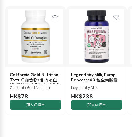
California Gold Nutrition,
Legendairy Milk, Pump
M
Total C 複合物，含抗壞血
Princess，60 粒全素膠囊
液
酸、餘甘子提取物、柑橘生物
盎
California Gold Nutrition
Legendairy Milk
Ma
類黃酮和玫瑰果提取物，
500 毫克，60 粒素食膠囊
HK$78
HK$238
H
加入購物車
加入購物車