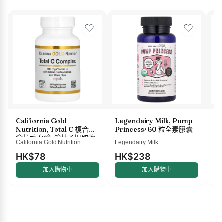
California Gold
Legendairy Milk, Pump
M
Nutrition, Total C 複合物，
Princess，60 粒全素膠囊
液
含抗壞血酸、餘甘子提取物、
盎
California Gold Nutrition
Legendairy Milk
Ma
柑橘生物類黃酮和玫瑰果提
取物，500 毫克，60 粒素食
HK$78
HK$238
H
膠囊
加入購物車
加入購物車