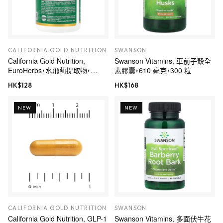
CALIFORNIA GOLD NUTRITION
SWANSON
California Gold Nutrition,
Swanson Vitamins, 車前子殼全
EuroHerbs，水飛薊提取物，
素膠囊，610 毫克，300 粒
Euromed 品質，175 毫克，60 粒
HK$
128
HK$
168
素食膠囊
NEW
NEW
CALIFORNIA GOLD NUTRITION
SWANSON
California Gold Nutrition, GLP-1
Swanson Vitamins, 多面伏牛花