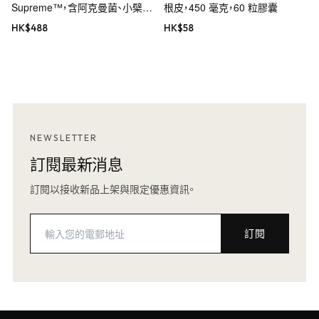
Supreme™，含阿克曼菌、小檗
根皮，450 毫克，60 粒膠囊
鹼、五羥黃酮及姜黃素，60 粒素食
HK$
488
HK$
58
膠囊
NEWSLETTER
訂閱最新消息
訂閱以接收新品上架與限定優惠資訊。
訂閱