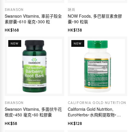
SWANSON
謎尚
Swanson Vitamins, 車前子殼全
NOW Foods, 多巴藜豆素食膠
素膠囊，610 毫克，300 粒
囊，90 粒裝
HK$
168
HK$
138
NEW
NEW
SWANSON
CALIFORNIA GOLD NUTRITION
Swanson Vitamins, 多面伏牛花
California Gold Nutrition,
根皮，450 毫克，60 粒膠囊
EuroHerbs，水飛薊提取物，
Euromed 品質，175 毫克，60 粒
HK$
58
HK$
128
素食膠囊