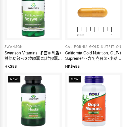
SWANSON
CALIFORNIA GOLD NUTRITION
Swanson Vitamins, 多面® 乳香，
California Gold Nutrition, GLP-1
雙倍功效，60 粒膠囊（每粒膠囊
Supreme™，含阿克曼菌、小檗
800 毫克）
鹼、五羥黃酮及姜黃素，60 粒素食
HK$
88
HK$
488
膠囊
NEW
NEW