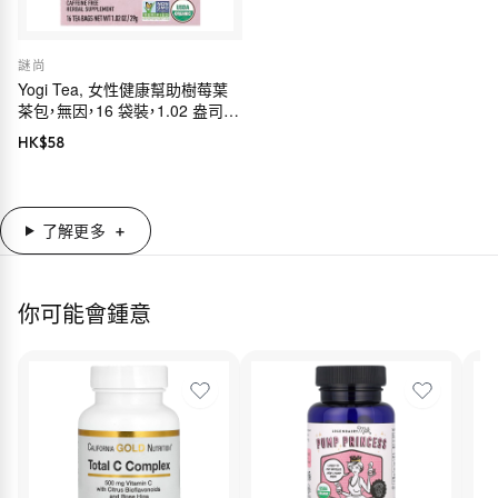
謎尚
Yogi Tea, 女性健康幫助樹莓葉
茶包，無因，16 袋裝，1.02 盎司
（29 克）
HK$
58
了解更多
你可能會鍾意