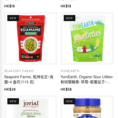
HK$
18
HK$
18
NEW
NEW
SEAPOINT FARMS
YUMEARTH
Seapoint Farms, 乾烤毛豆，海
YumEarth, Organic Sour Littles，
鹽，4 盎司（113 克）
軟咀嚼糖果，草莓，藍覆盆子，檸
檬，5 盎司（142 克）
HK$
28
HK$
58
NEW
NEW