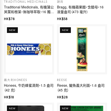
TRADITIONAL MEDICINALS
謎尚
Traditional Medicinals, 有機蒲公
Bragg, 有機蘋果醋，含醋母，16
英葉和根茶，無咖啡萃取，16 獨立
液量盎司（473 毫升）
茶包，0.99 盎司（28 克）
HK$
78
HK$
58
NEW
NEW
義大利HONEES
REESE
Honees, 牛奶蜂蜜滴劑，1.5 盎司
Reese, 鯷魚義大利面，1.6 盎司
（42 克）
（45 克）
HK$
18
HK$
28
NEW
NEW