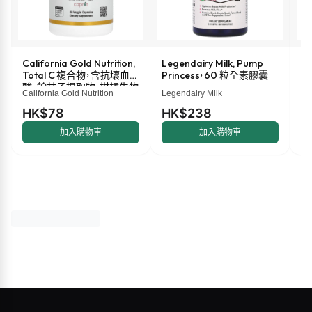
California Gold Nutrition,
Legendairy Milk, Pump
M
Total C 複合物，含抗壞血
Princess，60 粒全素膠囊
液
酸、餘甘子提取物、柑橘生物
盎
California Gold Nutrition
Legendairy Milk
Ma
類黃酮和玫瑰果提取物，
500 毫克，60 粒素食膠囊
HK$78
HK$238
H
加入購物車
加入購物車