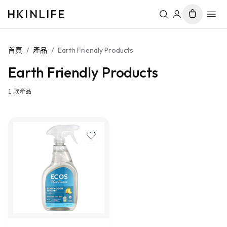
HKINLIFE
首頁
/
產品
/
Earth Friendly Products
Earth Friendly Products
1
款產品