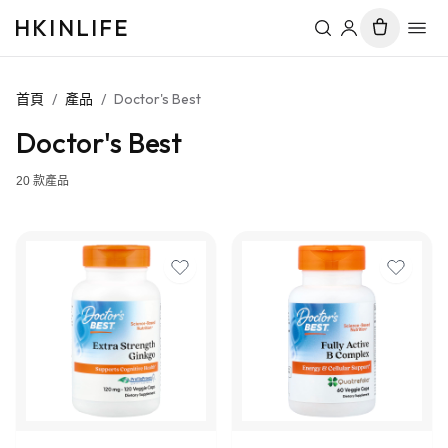
HKINLIFE
首頁
/
產品
/
Doctor's Best
Doctor's Best
20
款產品