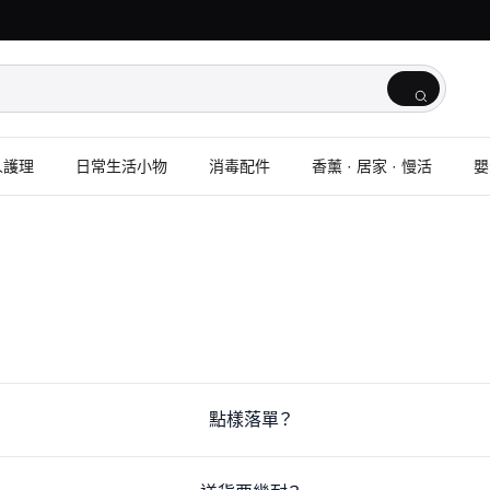
人護理
日常生活小物
消毒配件
香薰 · 居家 · 慢活
嬰
點樣落單？