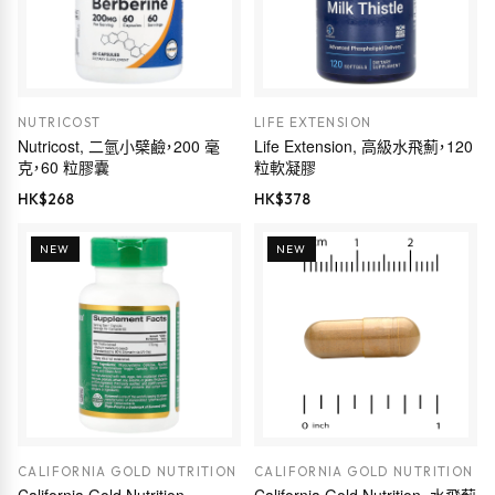
NUTRICOST
LIFE EXTENSION
Nutricost, 二氫小檗鹼，200 毫
Life Extension, 高級水飛薊，120
克，60 粒膠囊
粒軟凝膠
HK$
268
HK$
378
NEW
NEW
CALIFORNIA GOLD NUTRITION
CALIFORNIA GOLD NUTRITION