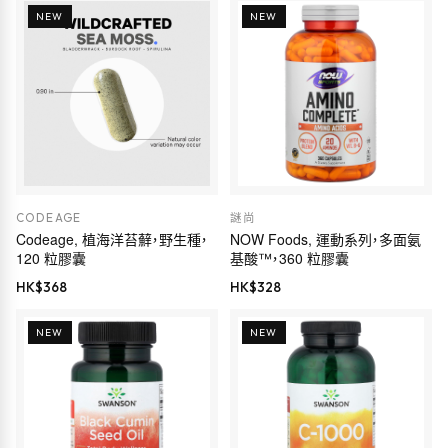
NEW
NEW
CODEAGE
謎尚
Codeage, 植海洋苔蘚，野生種，
NOW Foods, 運動系列，多面氨
120 粒膠囊
基酸™，360 粒膠囊
HK$
368
HK$
328
NEW
NEW