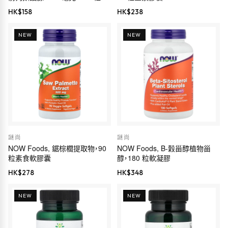
囊
HK$
158
HK$
238
NEW
NEW
謎尚
謎尚
NOW Foods, 鋸棕櫚提取物，90
NOW Foods, Β-穀甾醇植物甾
粒素食軟膠囊
醇，180 粒軟凝膠
HK$
278
HK$
348
NEW
NEW