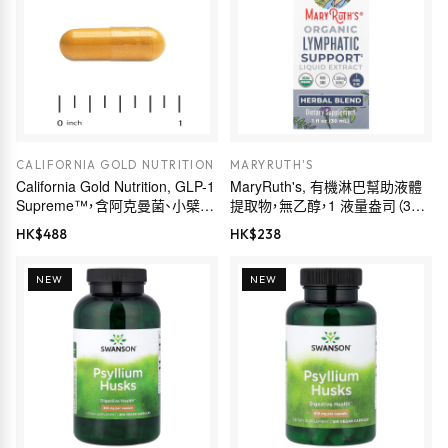
CALIFORNIA GOLD NUTRITION
MARYRUTH'S
California Gold Nutrition, GLP-1
MaryRuth's, 有機淋巴幫助液體
Supreme™，含阿克曼菌、小檗
提取物，無乙醇，1 液量盎司（30
鹼、五羥黃酮及姜黃素，60 粒素食
毫升）
HK$
488
HK$
238
膠囊
NEW
NEW