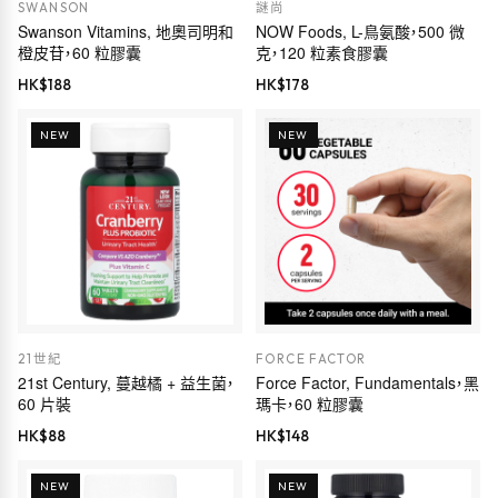
SWANSON
謎尚
Swanson Vitamins, 地奧司明和
NOW Foods, L-鳥氨酸，500 微
橙皮苷，60 粒膠囊
克，120 粒素食膠囊
HK$
188
HK$
178
NEW
NEW
21世紀
FORCE FACTOR
21st Century, 蔓越橘 + 益生菌，
Force Factor, Fundamentals，黑
60 片裝
瑪卡，60 粒膠囊
HK$
88
HK$
148
NEW
NEW