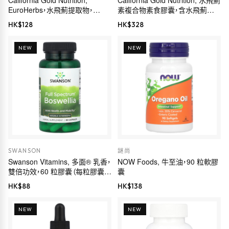
California Gold Nutrition,
California Gold Nutrition, 水飛薊
EuroHerbs，水飛薊提取物，
素複合物素食膠囊，含水飛薊提
Euromed 品質，175 毫克，60 粒
取物，加蒲公英、洋薊、生姜和
HK$
128
HK$
328
素食膠囊
BioPerine 成分，360 粒
NEW
NEW
SWANSON
謎尚
Swanson Vitamins, 多面® 乳香，
NOW Foods, 牛至油，90 粒軟膠
雙倍功效，60 粒膠囊（每粒膠囊
囊
800 毫克）
HK$
88
HK$
138
NEW
NEW