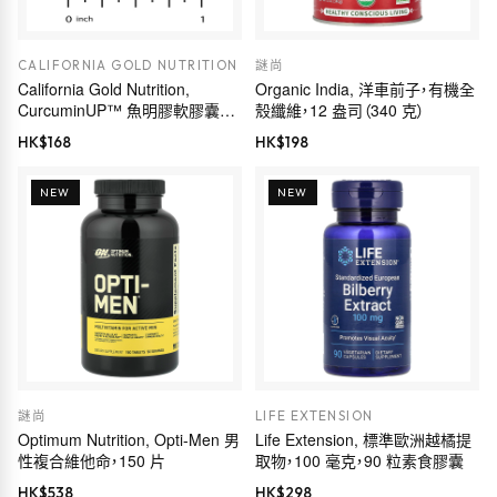
CALIFORNIA GOLD NUTRITION
謎尚
California Gold Nutrition,
Organic India, 洋車前子，有機全
CurcuminUP™ 魚明膠軟膠囊，
殼纖維，12 盎司（340 克）
含 Omega-3 姜黃素複合物、黑種
HK$
168
HK$
198
草籽油、乳香和生姜，30 粒
NEW
NEW
謎尚
LIFE EXTENSION
Optimum Nutrition, Opti-Men 男
Life Extension, 標準歐洲越橘提
性複合維他命，150 片
取物，100 毫克，90 粒素食膠囊
HK$
538
HK$
298