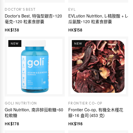
DOCTOR'S BEST
EVL
Doctor's Best, 特強型銀杏，120
EVLution Nutrition, L-精胺酸 + L-
毫克，120 粒素食膠囊
瓜氨酸，120 粒素食膠囊
HK$
138
HK$
158
NEW
NEW
GOLI NUTRITION
FRONTIER CO-OP
Goli Nutrition, 南非醉茄軟糖，60
Frontier Co-op, 有機全木槿花
粒軟糖
瓣，16 盎司（453 克）
HK$
178
HK$
198