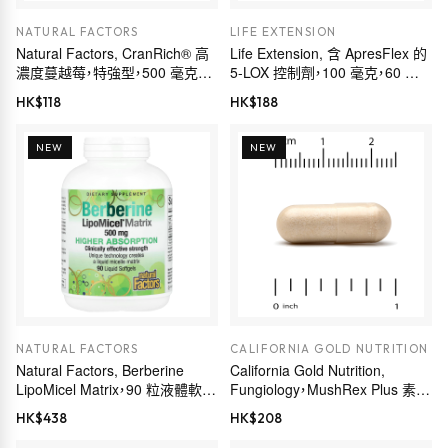
NATURAL FACTORS
LIFE EXTENSION
Natural Factors, CranRich® 高
Life Extension, 含 ApresFlex 的
濃度蔓越莓，特強型，500 毫克，
5-LOX 控制劑，100 毫克，60 粒
90 粒膠囊
素食膠囊
HK$
118
HK$
188
NEW
NEW
NATURAL FACTORS
CALIFORNIA GOLD NUTRITION
Natural Factors, Berberine
California Gold Nutrition,
LipoMicel Matrix，90 粒液體軟膠
Fungiology，MushRex Plus 素食
囊
膠囊，多面十種蘑菇複合物，含姬
HK$
438
HK$
208
鬆茸、白樺茸、蟲草和猴頭菇，120
粒