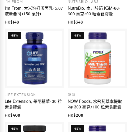
I'M FROM
NUTRABIO LABS
I'm From, 大米泡打潔面乳，5.07
NutraBio, 南非醉茄 KSM-66，
液量盎司（150 毫升）
600 毫克，90 粒素食膠囊
HK$
148
HK$
348
NEW
NEW
LIFE EXTENSION
謎尚
Life Extension, 睾酮精華、30 粒
NOW Foods, 水飛薊草本提取
素食膠囊
物，300 毫克，100 粒素食膠囊
HK$
408
HK$
208
NEW
NEW