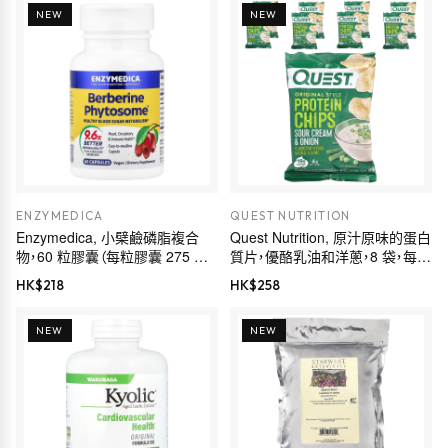
NEW
NEW
ENZYMEDICA
QUEST NUTRITION
Enzymedica, 小檗鹼磷脂複合
Quest Nutrition, 原汁原味的蛋白
物，60 粒膠囊（每粒膠囊 275 毫
質片，優酪乳油和洋蔥，8 袋，每袋
克）
1.1 盎司（32 克）
HK$
218
HK$
258
NEW
NEW