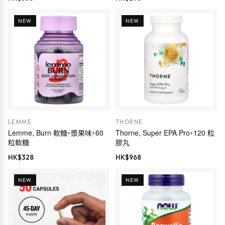
NEW
NEW
LEMME
THORNE
Lemme, Burn 軟糖，漿果味，60
Thorne, Super EPA Pro，120 粒
粒軟糖
膠丸
HK$
328
HK$
968
NEW
NEW