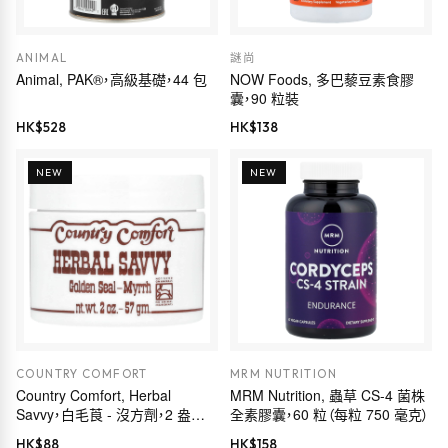
ANIMAL
謎尚
Animal, PAK®，高級基礎，44 包
NOW Foods, 多巴藜豆素食膠
囊，90 粒裝
HK$
528
HK$
138
NEW
NEW
COUNTRY COMFORT
MRM NUTRITION
Country Comfort, Herbal
MRM Nutrition, 蟲草 CS-4 菌株
Savvy，白毛莨 - 沒方劑，2 盎司
全素膠囊，60 粒（每粒 750 毫克）
（57 克）
HK$
88
HK$
158