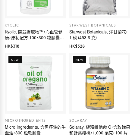
KYOLIC
STARWEST BOTANICALS
Kyolic, 陳蒜提取物™，心血管健
Starwest Botanicals, 洋甘菊花，
康，原初配方 100，300 粒膠囊
1 磅（453.6 克）
（每粒膠囊 300 毫克）
HK$
318
HK$
328
NEW
NEW
MICRO INGREDIENTS
SOLARAY
Micro Ingredients, 含黑籽油的牛
Solaray, 緩釋維他命 C，含玫瑰果
至油，300 粒軟膠囊
和針葉櫻桃，1,000 毫克，100 片