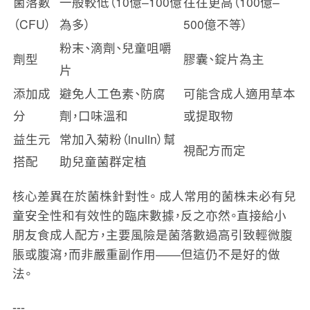
菌落數
一般較低（10億–100億
往往更高（100億–
（CFU）
為多）
500億不等）
粉末、滴劑、兒童咀嚼
劑型
膠囊、錠片為主
片
添加成
避免人工色素、防腐
可能含成人適用草本
分
劑，口味溫和
或提取物
益生元
常加入菊粉（inulin）幫
視配方而定
搭配
助兒童菌群定植
核心差異在於菌株針對性。
成人常用的菌株未必有兒
童安全性和有效性的臨床數據，反之亦然。直接給小
朋友食成人配方，主要風險是菌落數過高引致輕微腹
脹或腹瀉，而非嚴重副作用——但這仍不是好的做
法。
---