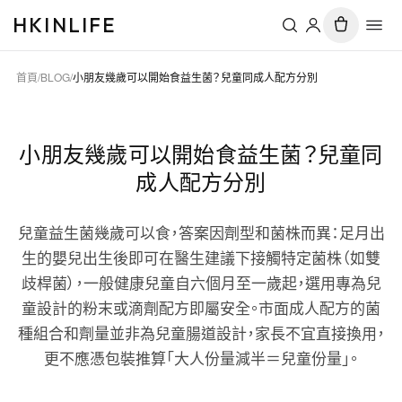
HKINLIFE
首頁
/
BLOG
/
小朋友幾歲可以開始食益生菌？兒童同成人配方分別
小朋友幾歲可以開始食益生菌？兒童同
成人配方分別
兒童益生菌幾歲可以食，答案因劑型和菌株而異：足月出
生的嬰兒出生後即可在醫生建議下接觸特定菌株（如雙
歧桿菌），一般健康兒童自六個月至一歲起，選用專為兒
童設計的粉末或滴劑配方即屬安全。市面成人配方的菌
種組合和劑量並非為兒童腸道設計，家長不宜直接換用，
更不應憑包裝推算「大人份量減半＝兒童份量」。