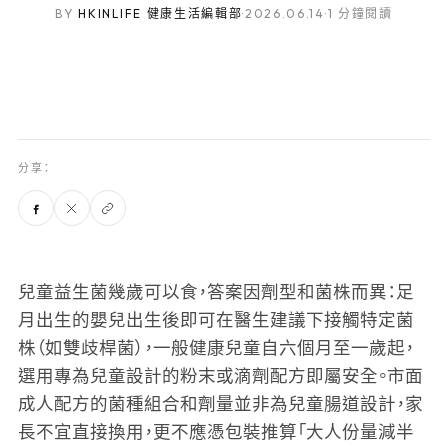
BY
HKINLIFE 健康生活編輯部
·
2026.06.14
·
1 分鐘閱讀
分享：
兒童益生菌幾歲可以食，答案因劑型和菌株而異：足
月出生的嬰兒出生後即可在醫生建議下接觸特定菌
株（如雙歧桿菌），一般健康兒童自六個月至一歲起，
選用專為兒童設計的粉末或滴劑配方即屬安全。市面
成人配方的菌種組合和劑量並非為兒童腸道設計，家
長不宜直接換用，更不應憑包裝推算「大人份量減半