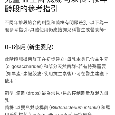
齡段的參考指引
不同年齡段適合的劑型和菌株有明顯差別，以下為一
般參考指引，具體使用仍應諮詢兒科醫生或營養師。
0–6個月（新生嬰兒）
此階段腸道菌群正在初步建立，母乳本身已含益生元
（oligosaccharides）和部分天然菌群。若有特殊需要
（如早產、患腸絞痛、使用抗生素後），可在醫生建議下
使用：
劑型
：滴劑（drops）最為常見，易於控制劑量及混入母
乳
菌株
：以嬰兒雙歧桿菌（
Bifidobacterium infantis
）和羅
伊氏乳桿菌（
Lactobacillus reuteri
）研究最多