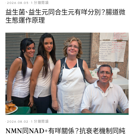
·
2026.08.05
·
1 分鐘閱讀
益生菌、益生元同合生元有咩分別？腸道微
生態運作原理
·
2026.08.02
·
1 分鐘閱讀
NMN同NAD+有咩關係？抗衰老機制同純