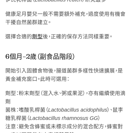
健康足月嬰兒一般不需要額外補充，過度使用有機會
干擾自然菌群建立。
選擇合適的
劑型
後，正確的保存方法同樣重要。
6個月–2歲（副食品階段）
開始引入固體食物後，腸道菌群多樣性快速擴展，是
黃金補充窗口。此時可選用：
劑型
：粉末劑型（混入水、粥或果泥），亦有繼續使用滴
劑
菌株
：嗜酸乳桿菌（
Lactobacillus acidophilus
）、鼠李
糖乳桿菌（
Lactobacillus rhamnosus GG
）
注意
：避免含蜂蜜或未標示成分的混合配方，蜂蜜對