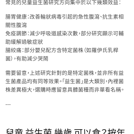
常見的兒童益生菌研究方向集中於以下幾類效益：
腸胃健康
：改善輪狀病毒引起的急性腹瀉、抗生素相
關性腹瀉
免疫調節
：減少呼吸道感染次數，部分研究顯示可輔
助緩解過敏症狀
腸絞痛
：部分嬰兒配方含特定菌株（如羅伊氏乳桿
菌），有助減少哭鬧
需要留意，上述研究針對的是特定菌株，並非所有益
生菌產品均有同等效果。「益生菌」是大類別，內裡菌
株差異極大，選購時應留意具體菌種而非單看名稱。
---
兒童 益生菌 幾歲 可以食？按年