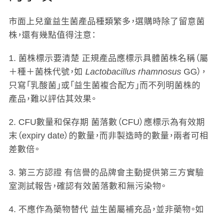
市面上兒童益生菌產品種類繁多，選購時除了留意菌
株，還有幾點值得注意：
1. 菌株標示要清楚
正規產品應標示具體菌株名稱（屬
＋種＋菌株代號，如
Lactobacillus rhamnosus
GG），
只寫「乳酸菌」或「益生菌複合配方」而不列明菌株的
產品，難以評估其效果。
2. CFU數量和保存期
菌落數（CFU）應標示為有效期
末（expiry date）的數量，而非製造時的數量，兩者可相
差數倍。
3. 第三方認證
有信譽的品牌會主動提供第三方實驗
室測試報告，確認有效菌落數和無污染物。
4. 不應作為藥物替代
益生菌屬補充品，並非藥物。如