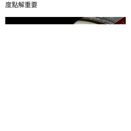
度點解重要
·
2026.07.29
·
1 分鐘閱讀
綜合維他命會唔會食到過量？脂溶性積聚同