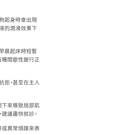
狗狗起身時會出現
滑液的潤滑效果下
或早晨起床時短暫
這種間歇性跛行正
抗拒，甚至在主人
期下來導致局部肌
，建議盡快就診。
降或異常煩躁來表