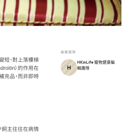
編輯團隊
變短、對上落樓梯
HKinLife 寵物健康編
H
roitin）的作用在
輯團隊
補充品，而非即時
少飼主往往在病情