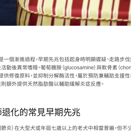
是一個漸進過程，早期先兆包括起身時明顯遲疑、走路步伐
動後異常嗜睡。葡萄糖胺（glucosamine）與軟骨素（chond
提供修復原料，並抑制分解酶活性，屬於預防兼輔助支援性
素則額外提供天然脂肪酸以輔助緩解炎症反應。
節退化的常見早期先兆
關節炎）在大型犬或年屆七歲以上的老犬中相當普遍，但不