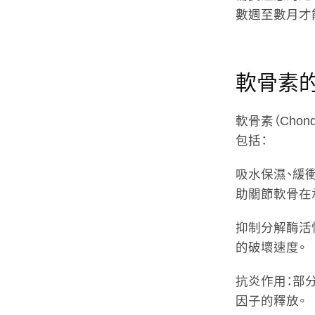
數週至數月才
軟骨素
軟骨素（Cho
包括：
吸水保濕、緩
助關節軟骨在
抑制分解酶活
的破壞速度。
抗炎作用
：部
因子的釋放。