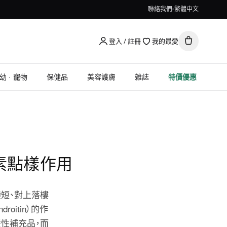
聯絡我們
繁體中文
登入 / 註冊
我的最愛
幼 · 寵物
保健品
美容護膚
雜誌
特價優惠
素點樣作用
短、對上落樓
oitin）的作
性補充品，而