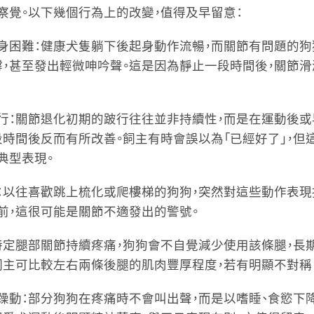
察覺。以下幾個行為上的改變，值得及早留意：
身困難
：健康犬隻躺下後起身動作流暢，而關節有問題的
撐，甚至發出輕微呻吟聲。這是因為靜止一段時間後，關節
行
：關節退化初期的跛行往往並非持續性，而是在運動後
段時間後反而有所改善。飼主有時會誤以為「已經好了」，但
典型表現。
：以往喜歡跳上梳化或爬樓梯的狗狗，突然對這些動作表現
前，這很可能是關節不適發出的警號。
特定腿部關節持續疼痛，狗狗會不自覺減少使用該條腿，長
飼主可比較左右兩條後腿的肌肉豐厚程度，若有明顯不對稱
躁動
：部分狗狗在疼痛時不會叫出聲，而是以嗜睡、食慾下