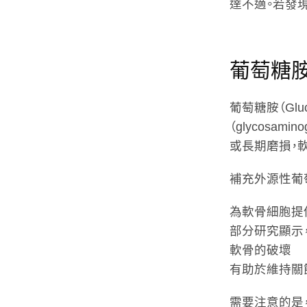
達不適。若發
葡萄糖
葡萄糖胺（Gl
（glycosa
或長期磨損，
補充外源性葡
為軟骨細胞提
部分研究顯示
軟骨的破壞
有助於維持關
需要注意的是