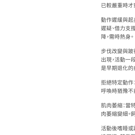
已較嚴重時才
動作遲緩與起
遲疑、借力支
降，需時熱身。
步伐改變與跛
出現，活動一
是早期退化的
拒絕特定動作
呼喚時猶豫不
肌肉萎縮
：當
肉萎縮變細。
活動後嗜睡或