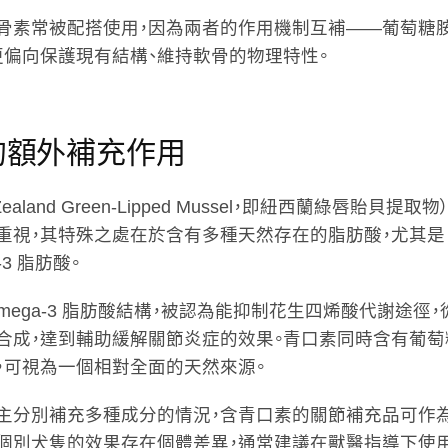
骨素常被配搭使用，因為兩者的作用機制互補——葡萄糖
更偏向保護現有結構、維持軟骨的物理特性。
的額外補充作用
ealand Green-Lipped Mussel，即紐西蘭綠唇貽貝
重視，其特殊之處在於含有多種天然存在的脂肪酸，尤其是 
-3 脂肪酸。
mega-3 脂肪酸結構，被認為能抑制花生四烯酸代謝途徑
合成，達到輔助緩解關節炎症的效果。青口素同時含有葡萄
，可視為一個相對全面的天然來源。
主分別補充多種成分的情況，含青口素的關節補充品可作
對個別犬隻的效果存在個體差異，通常建議在獸醫指導下使用