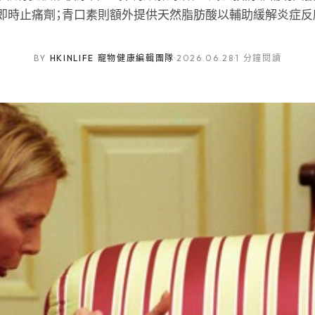
即時止痛劑；青口素則額外提供天然脂肪酸以輔助緩解炎症反
BY
HKINLIFE 寵物健康編輯團隊
·
2026.06.28
·
1 分鐘閱讀