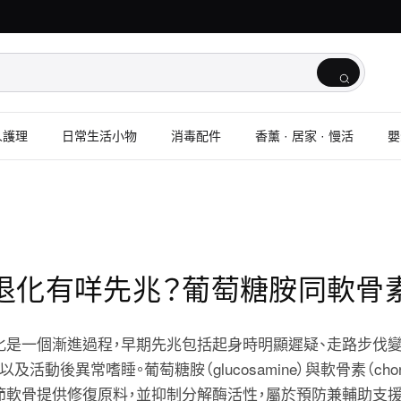
人護理
日常生活小物
消毒配件
香薰 · 居家 · 慢活
嬰
退化有咩先兆？葡萄糖胺同軟骨
化是一個漸進過程，早期先兆包括起身時明顯遲疑、走路步伐變
及活動後異常嗜睡。葡萄糖胺（glucosamine）與軟骨素（chondr
節軟骨提供修復原料，並抑制分解酶活性，屬於預防兼輔助支援