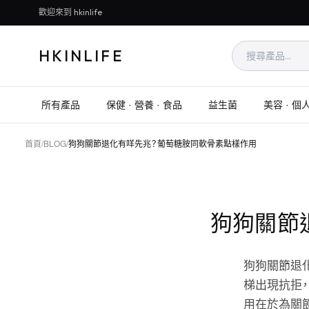
歡迎來到 hkinlife
HKINLIFE
所有產品
保健 · 營養 · 食品
益生菌
美容 · 個
首頁
/
BLOG
/
狗狗關節退化有咩先兆？葡萄糖胺同軟骨素點樣作用
狗狗關節
狗狗關節退
梯出現抗拒，以
用在於為關