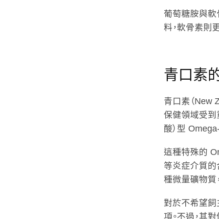
葡萄糖胺與軟
料，軟骨素則
青口素
青口素（New Z
保健領域受到
酸）型 Omega
這種特殊的 O
等炎症介質的
種微量礦物質
對於不希望飼
項。不過，其