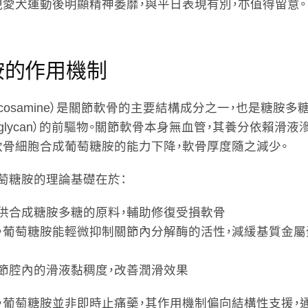
現愛犬運動後明顯精神萎靡，與平日表現有別，亦值得留意。
胺的作用機制
ucosamine）是關節軟骨的主要結構成分之一，也是糖胺多
minoglycan）的前驅物。關節軟骨本身無血管，其養分依賴滑
軟骨細胞合成葡萄糖胺的能力下降，軟骨厚度隨之減少。
萄糖胺的理論基礎在於：
供合成糖胺多糖的原料，輔助修復受損軟骨
，葡萄糖胺能輕微抑制關節內分解酶的活性，減緩基質金屬蛋
節腔內的滑液黏稠度，改善潤滑效果
，葡萄糖胺並非即時止痛藥，其作用機制偏向結構性支援，