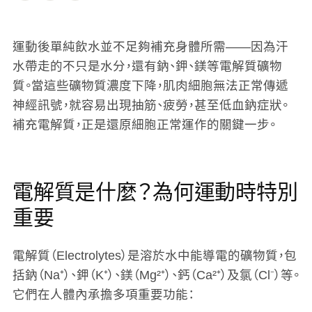
運動後單純飲水並不足夠補充身體所需——因為汗
水帶走的不只是水分，還有鈉、鉀、鎂等電解質礦物
質。當這些礦物質濃度下降，肌肉細胞無法正常傳遞
神經訊號，就容易出現抽筋、疲勞，甚至低血鈉症狀。
補充電解質，正是還原細胞正常運作的關鍵一步。
電解質是什麼？為何運動時特別
重要
電解質（Electrolytes）是溶於水中能導電的礦物質，包
括鈉（Na⁺）、鉀（K⁺）、鎂（Mg²⁺）、鈣（Ca²⁺）及氯（Cl⁻）等。
它們在人體內承擔多項重要功能：