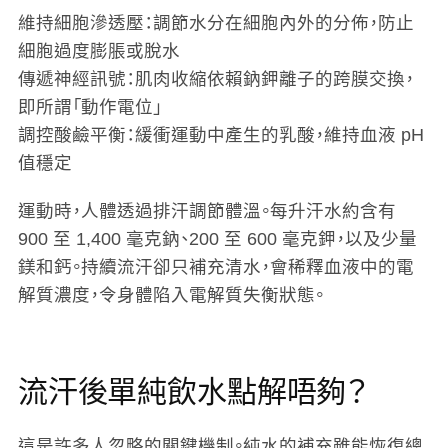
維持細胞滲透壓
：調節水分在細胞內外的分佈，防止
細胞過度膨脹或脫水
傳遞神經訊號
：肌肉收縮依賴鈉鉀離子的跨膜交換，
即所謂「動作電位」
調控酸鹼平衡
：緩衝運動中產生的乳酸，維持血液 pH
值穩定
運動時，人體透過排汗調節體溫。每升汗水約含有
900 至 1,400 毫克鈉、200 至 600 毫克鉀，以及少量
鎂和鈣。持續流汗卻只補充清水，會稀釋血液中的電
解質濃度，令身體陷入電解質失衡狀態。
流汗後單純飲水點解唔夠？
這是許多人忽略的關鍵機制。純水的補充雖能恢復總