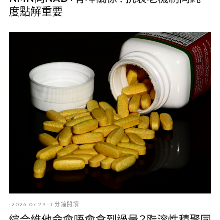
度點解重要
·
2026.07.29
·
1 分鐘閱讀
綜合維他命會唔會食到過量？脂溶性積聚同