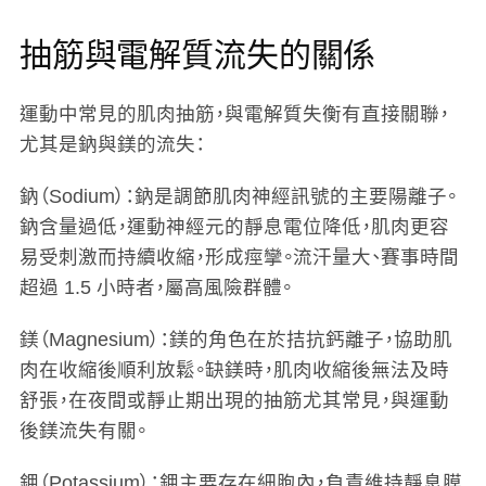
抽筋與電解質流失的關係
運動中常見的肌肉抽筋，與電解質失衡有直接關聯，
尤其是鈉與鎂的流失：
鈉（Sodium）
：鈉是調節肌肉神經訊號的主要陽離子。
鈉含量過低，運動神經元的靜息電位降低，肌肉更容
易受刺激而持續收縮，形成痙攣。流汗量大、賽事時間
超過 1.5 小時者，屬高風險群體。
鎂（Magnesium）
：鎂的角色在於拮抗鈣離子，協助肌
肉在收縮後順利放鬆。缺鎂時，肌肉收縮後無法及時
舒張，在夜間或靜止期出現的抽筋尤其常見，與運動
後鎂流失有關。
鉀（Potassium）
：鉀主要存在細胞內，負責維持靜息膜