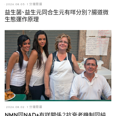
·
2026.08.05
·
1 分鐘閱讀
益生菌、益生元同合生元有咩分別？腸道微
生態運作原理
·
2026.08.02
·
1 分鐘閱讀
NMN同NAD+有咩關係？抗衰老機制同純