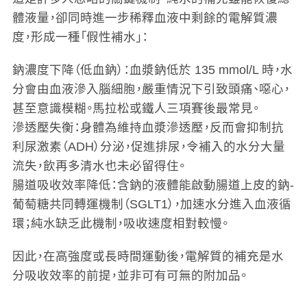
體液量，卻同時進一步稀釋血液中剩餘的電解質濃
度，形成一種「假性補水」：
鈉濃度下降（低血鈉）
：血漿鈉低於 135 mmol/L 時，水
分會由血液滲入腦細胞，嚴重情況下引致頭痛、噁心，
甚至意識模糊。馬拉松或鐵人三項賽後最常見。
滲透壓失衡
：身體為維持血漿滲透壓，反而會抑制抗
利尿激素（ADH）分泌，促進排尿，令補入的水分大量
流失，飲再多清水也未必留得住。
腸道吸收效率降低
：含鈉的液體能啟動腸道上皮的鈉-
葡萄糖共同轉運機制（SGLT1），加速水分進入血液循
環；純水缺乏此機制，吸收速度相對較慢。
因此，在高強度或長時間運動後，電解質的補充是水
分吸收效率的前提，並非可有可無的附加品。