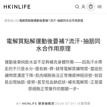
HKINLIFE
首頁
/
BLOG
/
電解質點解運動後要補？流汗、抽筋同水合作用原理
電解質點解運動後要補？流汗、抽筋同
水合作用原理
運動後單純飲水並不足夠補充身體所需——因為汗水帶
走的不只是水分，還有鈉、鉀、鎂等電解質礦物質。當這些
礦物質濃度下降，肌肉細胞無法正常傳遞神經訊號，就容
易出現抽筋、疲勞，甚至低血鈉症狀。補充電解質，正是還
原細胞正常運作的關鍵一步。
BY
HKINLIFE 健康編輯部
·
2026.07.01
·
1 分鐘閱讀