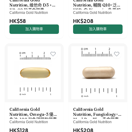
California Gold
California Gold
Nutrition, 維他命 D3 +
Nutrition, 輔酶 Q10，泛醌
K2，60 粒素食膠囊
USP，含 Bioperine® 黑胡
California Gold Nutrition
California Gold Nutrition
椒提取物，生物利用率提高，
100 毫克，150 粒素食膠囊
HK$58
HK$208
加入購物車
加入購物車
California Gold
California Gold
Nutrition, Omega-3 優質
Nutrition, Fungiology，
魚油，100 粒魚明膠軟膠囊
MushRex Plus 素食膠囊，
California Gold Nutrition
California Gold Nutrition
（每粒 1,100 毫克）
多面十種蘑菇複合物，含姬
鬆茸、白樺茸、蟲草和猴頭
HK$128
HK$208