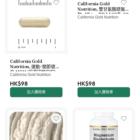
California Gold
Nutrition, 雙甘氨酸鎂螯合
物，Albion TRAACS®，60
California Gold Nutrition
粒素食膠囊（每粒 100 毫
克）
California Gold
Nutrition, 運動，關節健康，
含 MSM（甲基磺醯甲烷）、
California Gold Nutrition
殼糖胺鹽酸鹽、硫痠軟骨素、
薑黃和乳香，90 粒素食膠
HK$98
HK$98
囊
加入購物車
加入購物車