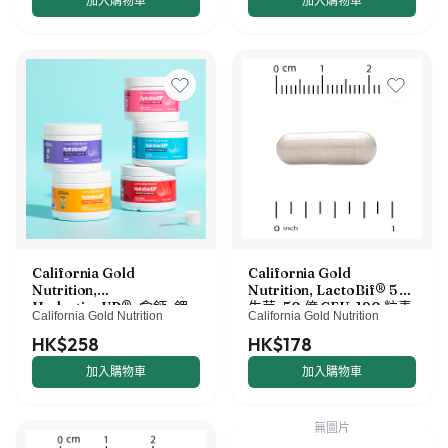
加入購物車
加入購物車
California Gold
California Gold
Nutrition,
Nutrition, LactoBif® 5 益
HydrationUP®，含鈣、鉀、
生菌，50 億 CFU，120 粒素
California Gold Nutrition
California Gold Nutrition
維他命 C 與維他命 E，綜合
食膠囊
莓果口味，8 盎司（227 克）
HK$258
HK$178
加入購物車
加入購物車
無圖片