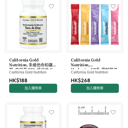
California Gold
California Gold
Nutrition, 多維他命和礦物
Nutrition,
質，含甲基 B12、維他命 C、
HydrationUP®，電解質混
California Gold Nutrition
California Gold Nutrition
L-甲基四氫葉酸和生物槲
合飲品，含乳酸鈣、維他命 C
皮素，每日兩粒，60 粒素食
和 E，什錦口味，20 包，每包
HK$188
HK$268
膠囊
0.14 盎司-0.17 盎司（4
加入購物車
加入購物車
克-4.8 克）