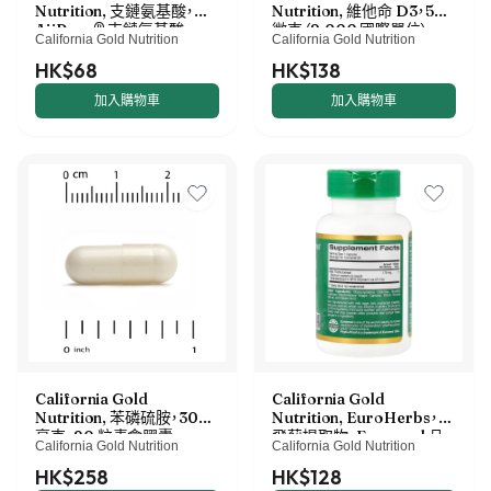
Nutrition, 支鏈氨基酸，
Nutrition, 維他命 D3，50
AjiPure® 支鏈氨基酸
微克（2,000 國際單位），
California Gold Nutrition
California Gold Nutrition
2:1:1，含 L-亮氨酸、L-異亮
360 粒魚明膠軟凝膠
氨酸和 L-纈氨酸，500 毫
HK$68
HK$138
克，60 粒素食膠囊
加入購物車
加入購物車
California Gold
California Gold
Nutrition, 苯磷硫胺，300
Nutrition, EuroHerbs，水
毫克，90 粒素食膠囊
飛薊提取物，Euromed 品
California Gold Nutrition
California Gold Nutrition
質，175 毫克，60 粒素食膠
囊
HK$258
HK$128