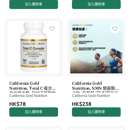
加入購物車
加入購物車
California Gold
California Gold
Nutrition, Total C 複合物，
Nutrition, NMN 類黃酮複
含抗壞血酸、餘甘子提取物、
合物，含芹菜（苷）配基和五
California Gold Nutrition
California Gold Nutrition
柑橘生物類黃酮和玫瑰果提
羥黃酮，60 粒素食膠囊
取物，500 毫克，60 粒素食
HK$78
HK$238
膠囊
加入購物車
加入購物車