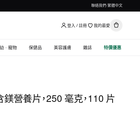
聯絡我們
繁體中文
登入 / 註冊
我的最愛
幼 · 寵物
保健品
美容護膚
雜誌
特價優惠
y, 含鎂營養片，250 毫克，110 片