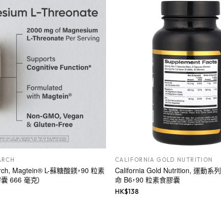
ARCH
CALIFORNIA GOLD NUTRITION
arch, Magtein® L-蘇糖酸鎂，90 粒素
California Gold Nutrition, 
 666 毫克）
命 B6，90 粒素食膠囊
HK$
138