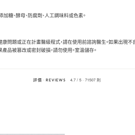
添加糖、酵母、防腐劑、人工調味料或色素。
在健康問題或正在計畫醫級程式，請在使用前諮詢醫生。如果出現不
果產品被篡改或密封破損，請勿使用。室溫儲存。
4.7
/
5
·
71507 則
評價
·
REVIEWS