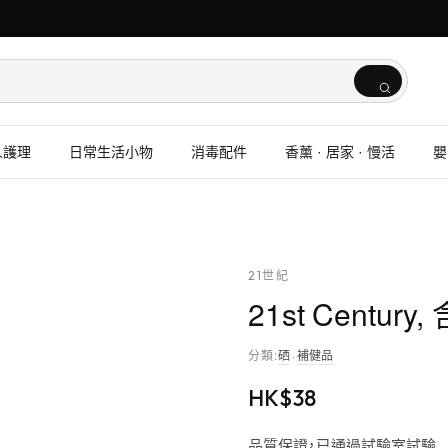
人護理
日常生活小物
消毒配件
香薰 · 居家 · 慢活
嬰
21世紀
21st Centur
分類
:
硒
·
補健品
HK$
38
品質保證，已通過試驗室試驗