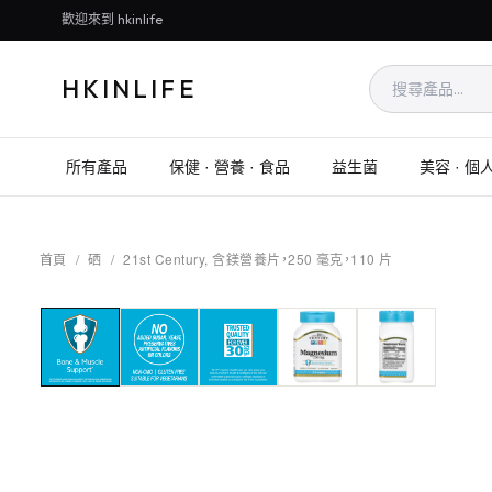
歡迎來到 hkinlife
HKINLIFE
所有產品
保健 · 營養 · 食品
益生菌
美容 · 個
首頁
/
硒
/
21st Century, 含鎂營養片，250 毫克，110 片