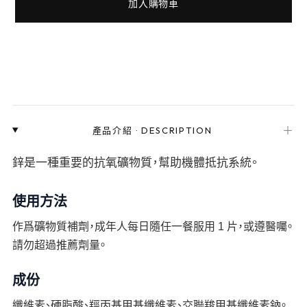
加入購物車
＋
產品介紹
·
DESCRIPTION
鋅是一種重要的抗氧礦物質，幫助機體抵抗系統。
使用方法
作爲礦物質補劑，成年人每日隨任一餐服用 1 片，或遵醫囑。
請勿超過推薦劑量。
成份
纖維素、硬脂酸、羥丙基甲基纖維素、交聯羧甲基纖維素鈉。