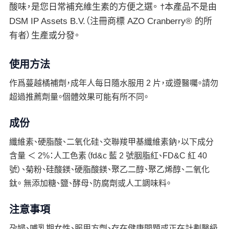
酸味，是您日常補充維生素的方便之選。 †本產品不是由
DSM IP Assets B.V.（注冊商標 AZO Cranberry® 的所
有者）生產或分發。
使用方法
作爲蔓越橘補劑，成年人每日隨水服用 2 片，或遵醫囑。請勿
超過推薦劑量。個體效果可能有所不同。
成份
纖維素、硬脂酸、二氧化硅、交聯羧甲基纖維素鈉，以下成分
含量 ＜ 2%：人工色素（fd&c 藍 2 號胭脂紅、FD&C 紅 40
號）、菊粉、硅酸鎂、硬脂酸鎂、聚乙二醇、聚乙烯醇、二氧化
鈦。 無添加糖、鹽、酵母、防腐劑或人工調味料。
注意事項
孕婦、哺乳期女性、服用方劑、存在健康問題或正在計劃醫級