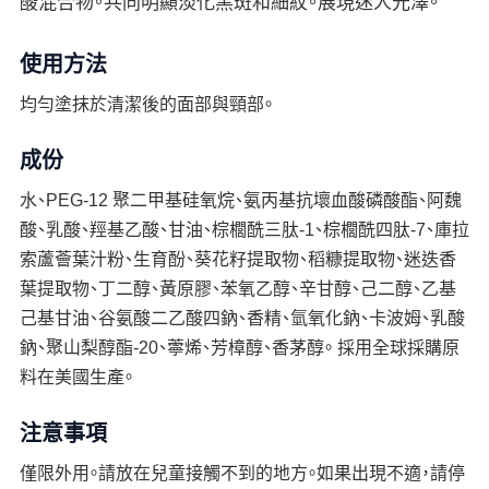
酸混合物。共同明顯淡化黑斑和細紋。展現迷人光澤。
使用方法
均勻塗抹於清潔後的面部與頸部。
成份
水、PEG-12 聚二甲基硅氧烷、氨丙基抗壞血酸磷酸酯、阿魏
酸、乳酸、羥基乙酸、甘油、棕櫚酰三肽-1、棕櫚酰四肽-7、庫拉
索蘆薈葉汁粉、生育酚、葵花籽提取物、稻糠提取物、迷迭香
葉提取物、丁二醇、黃原膠、苯氧乙醇、辛甘醇、己二醇、乙基
己基甘油、谷氨酸二乙酸四鈉、香精、氫氧化鈉、卡波姆、乳酸
鈉、聚山梨醇酯-20、薴烯、芳樟醇、香茅醇。 採用全球採購原
料在美國生產。
注意事項
僅限外用。請放在兒童接觸不到的地方。如果出現不適，請停