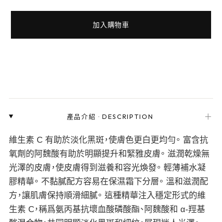
加入購物車
＋
產品介紹
·
DESCRIPTION
維生素 C 有助於淡化黑斑，使膚色更白更均勻。 富含抗
氧劑的阿魏酸有助於明顯提升和緊雅皮膚。 滋潤乾燥無
光澤的皮膚，使皮膚得到滋養和容光煥發。 輕薄補水凝
膠精華。 不黏膩配方容易在保濕霜下分層。 溫和滋潤配
方，讓肌膚保持順滑細膩。 這種精華注入穩定形式的維
生素 C，稱爲氨丙基抗壞血酸磷酸酯、阿魏酸和 α-羥基