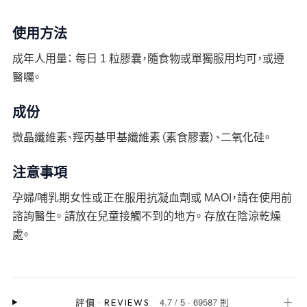
使用方法
成年人用量： 每日 1 粒膠囊，隨食物或單獨服用均可，或遵
醫囑。
成份
微晶纖維素、羥丙基甲基纖維素（素食膠囊）、二氧化硅。
注意事項
孕婦/哺乳期女性或正在服用抗凝血劑或 MAOI，請在使用前
諮詢醫生。 請放在兒童接觸不到的地方。 存放在陰涼乾燥
處。
4.7
/
5
·
69587 則
＋
評價
·
REVIEWS