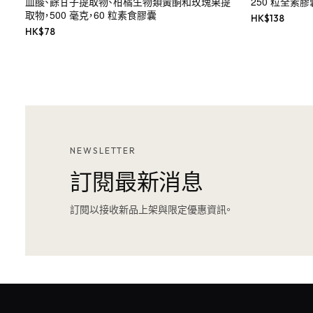
血酸、餘甘子提取物、柑橘生物類黃酮和玫瑰果提
250 粒全素膠
取物，500 毫克，60 粒素食膠囊
HK$
138
HK$
78
NEWSLETTER
訂閱最新消息
訂閱以接收新品上架與限定優惠資訊。