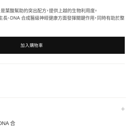
trefolic® 是葉酸幫助的突出配方，提供上越的生物利用度。
長、DNA 合成醫級神經健康方面發揮關鍵作用，同時有助於整
加入購物車
＋
NA 合