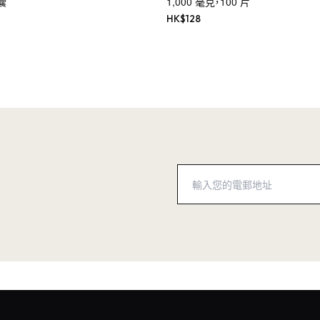
囊
1,000 毫克，100 片
HK$
128