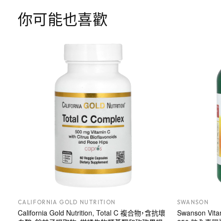
你可能也喜歡
CALIFORNIA GOLD NUTRITION
SWANSON
California Gold Nutrition, Total C 複合物，含抗壞
Swanson Vi