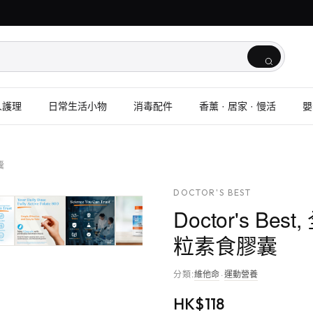
人護理
日常生活小物
消毒配件
香薰 · 居家 · 慢活
嬰
囊
DOCTOR'S BEST
Doctor's Be
粒素食膠囊
分類
:
維他命
·
運動營養
HK$
118