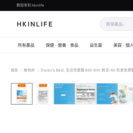
歡迎來到 hkinlife
HKINLIFE
所有產品
保健 · 營養 · 食品
益生菌
美容 · 個
首頁
/
維他命
/
Doctor's Best, 全活性葉酸 800，800 微克，60 粒素食膠