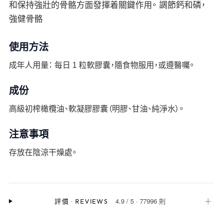
和保持強壯的骨骼方面發揮着關鍵作用。 調節鈣和磷，
強健骨骼
使用方法
成年人用量： 每日 1 粒軟膠囊，隨食物服用，或遵醫囑。
成份
高級初榨橄欖油、軟凝膠膠囊（明膠、甘油、純淨水）。
注意事項
存放在陰涼干燥處。
4.9
/
5
·
77996 則
＋
評價
·
REVIEWS