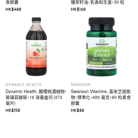
食膠囊
種草籽油、乳香和生姜，30 粒
HK$
488
HK$
168
DYNAMIC HEALTH
SWANSON
Dynamic Health, 酸櫻桃濃縮物，
Swanson Vitamins, 喜來芝提取
玻璃容器裝，16 液量盎司（473
物，標準化，400 毫克，60 粒素食
毫升）
膠囊
HK$
158
HK$
88