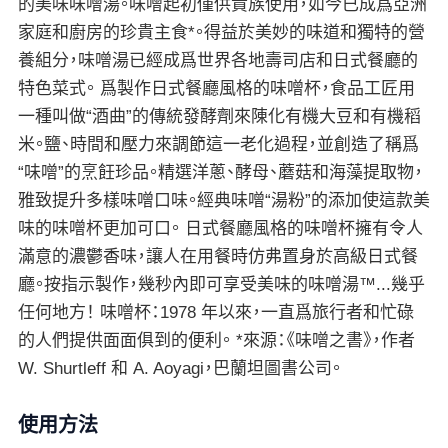
的美味味噌湯。味噌起初僅供貴族使用，如今已成爲亞洲
家庭和廚房的珍貴主食*。得益於美妙的味道和獨特的營
養組分，味噌湯已經成爲世界各地壽司店和日式餐廳的
特色菜式。 爲製作日式餐廳風格的味噌杯，食品工匠用
一種叫做“酒曲”的傳統發酵劑來陳化有機大豆和有機稻
米。鹽、時間和壓力來調節這一老化過程，並創造了稱爲
“味噌”的烹飪珍品。精選洋蔥、酵母、蘑菇和海藻提取物，
雅致提升多樣味噌口味。經典味噌“湯粉”的添加使這款美
味的味噌杯更加可口。 日式餐廳風格的味噌杯擁有令人
滿意的濃鬱香味，讓人在用餐時仿弗置身於高級日式餐
廳。按指示製作，幾秒內即可享受美味的味噌湯™...幾乎
任何地方！ 味噌杯：1978 年以來，一直爲旅行者和忙碌
的人們提供面面俱到的便利。 *來源：《味噌之書》，作者
W. Shurtleff 和 A. Aoyagi，巴蘭坦圖書公司。
使用方法