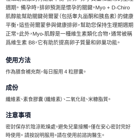
週期。 備孕時，排卵預測是懷孕的關鍵。Myo + D-Chiro
肌醇能幫助關鍵荷爾蒙（包括睾丸甾酮和胰島素）的健康
平衡，這些荷爾蒙參與健康排卵，幫助您保持生理期週期
正常。此外，Myo-肌醇是一種維生素類化合物，通常被稱
爲維生素 B8，它有助於提高卵子質量和卵巢功能。
使用方法
作為膳食補充劑，每日服用 4 粒膠囊。
成份
纖維素、素食膠囊（纖維素）、二氧化硅、米糠脂質。
注意事項
密封保存於陰涼乾燥處。避免兒童接觸。僅在安心密封完好
時使用。 請按說明服用。請在使用前諮詢醫生。