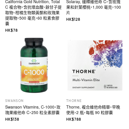
California Gold Nutrition, Total
Solaray, 緩釋維他命 C，含玫瑰
C 複合物，含抗壞血酸、餘甘子提
果和針葉櫻桃，1,000 毫克，100
取物、柑橘生物類黃酮和玫瑰果
片
提取物，500 毫克，60 粒素食膠
HK$
128
囊
HK$
78
SWANSON
THORNE
Swanson Vitamins, C-1000，玫
Thorne, 複合維他命精華，早晚
瑰果維他命 C，250 粒全素膠囊
使用，2 瓶，每瓶 90 粒膠囊
HK$
138
HK$
788