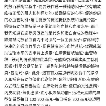
康，提高鎂含量。 促進健康的心血管功能。 在細胞內發生
的數百種酶過程中，需要鎂作爲一種輔助因子。它有助於
維持正常的肌肉和神經功能，鼓勵健康的心率，促進健康
的心血管功能，幫助健康的機體抵抗系統和強健骨骼。
鎂還有助於維持業已正常範圍的血糖和血壓水平，而且
我們知道它還參與促進能量代謝和蛋白合成的過程中。
鎂是幫助放鬆血管內平滑肌的一個主要因子，借此維持
健康的外週血管阻力，促進健康的心血管系統。鎂還能幫
助循環水平的去甲腎上腺素、血清素信號通道、血管稀
釋。 鎂可對骨骼礦物質基質、骨骼修復和重建產生有利
影響。科學文獻記錄了一系列能夠維持強健骨骼的礦物
質，包括鈣、鎂。 此外，還有有力證據表明飲食中的鎂攝
入和補充有助於優化代謝條件。還證明鎂能夠以有益的
方式幫助胰島素抗性、血清脂質含量、健康的炎性反應、
內皮功能、氧化應激、血小板聚集功能。 這種元素鎂的典
型劑量爲每日 100-300 毫克。每日補充 300 毫克被證明