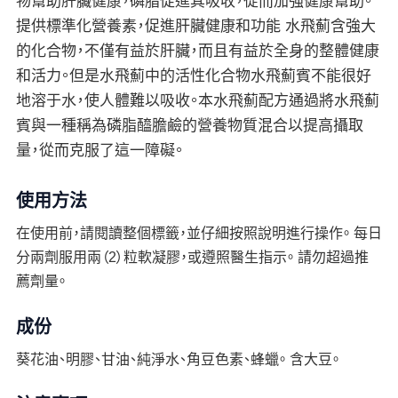
物幫助肝臟健康，磷脂促進其吸收，從而加強健康幫助。
提供標準化營養素，促進肝臟健康和功能 水飛薊含強大
的化合物，不僅有益於肝臟，而且有益於全身的整體健康
和活力。但是水飛薊中的活性化合物水飛薊賓不能很好
地溶于水，使人體難以吸收。本水飛薊配方通過將水飛薊
賓與一種稱為磷脂醯膽鹼的營養物質混合以提高攝取
量，從而克服了這一障礙。
使用方法
在使用前，請閱讀整個標籤，並仔細按照說明進行操作。 每日
分兩劑服用兩（2）粒軟凝膠，或遵照醫生指示。 請勿超過推
薦劑量。
成份
葵花油、明膠、甘油、純淨水、角豆色素、蜂蠟。 含大豆。