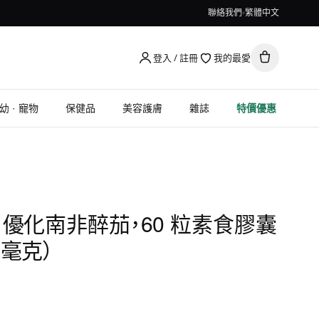
聯絡我們
繁體中文
登入 / 註冊
我的最愛
幼 · 寵物
保健品
美容護膚
雜誌
特價優惠
sion, 優化南非醉茄，60 粒素食膠囊
 毫克）