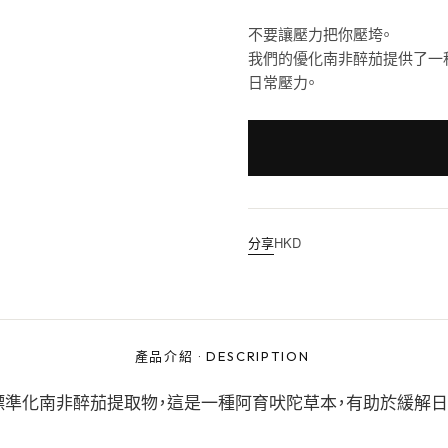
不要讓壓力把你壓垮。
我們的優化南非醉茄提供了一
日常壓力。
分享
HKD
產品介紹
·
DESCRIPTION
準化南非醉茄提取物，這是一種阿育吠陀草本，有助於緩解日