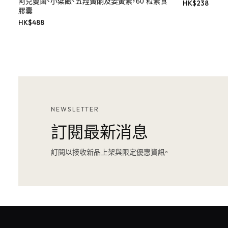
阿克曼菌、小檗鹼、五羥黃酮及姜黃素，60 粒素食
HK$
238
膠囊
HK$
488
NEWSLETTER
訂閱最新消息
訂閱以接收新品上架與限定優惠資訊。