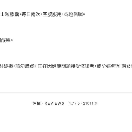
1 粒膠囊，每日兩次，空腹服用，或遵醫囑。
脂酸鹽。
封破損，請勿購買。 正在因健康問題接受修復者，或孕婦/哺乳期女
4.7
/
5
·
21011 則
評價
·
REVIEWS