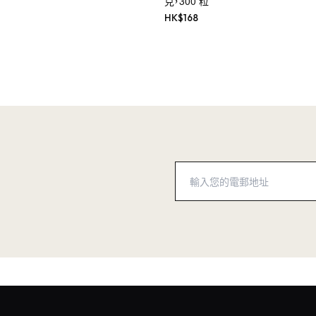
克，300 粒
HK$
168