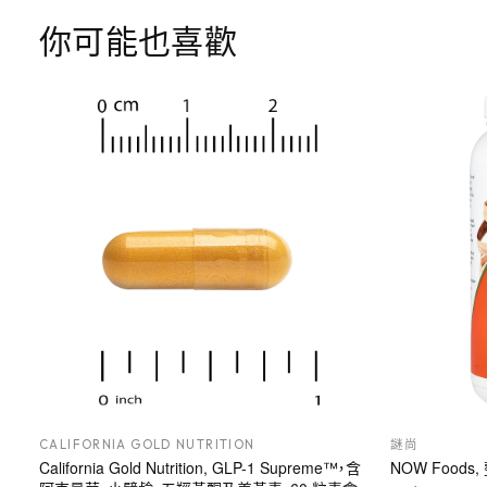
你可能也喜歡
CALIFORNIA GOLD NUTRITION
謎尚
California Gold Nutrition, GLP-1 Supreme™，含
NOW Foods