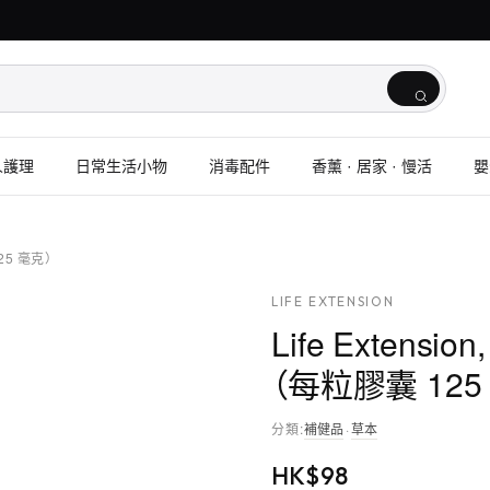
人護理
日常生活小物
消毒配件
香薰 · 居家 · 慢活
嬰
25 毫克）
LIFE EXTENSION
Life Exten
（每粒膠囊 125
分類
:
補健品
·
草本
HK$
98