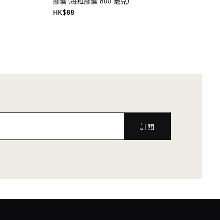
膠囊（每粒膠囊 800 毫克）
HK$
88
訂閱