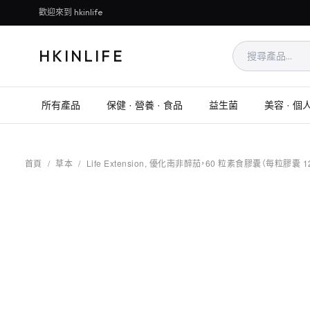
歡迎來到 hkinlife
HKINLIFE
所有產品
保健 · 營養 · 食品
益生菌
美容 · 個
首頁
/
草本
/
Life Extension, 優化南非醉茄，60 粒素食膠囊（每粒膠囊 1