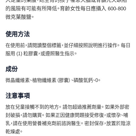
入足量的葉酸，她生育的孩子罹患大腦或脊髓先天缺陷
的風險有可能有所降低。育齡女性每日應攝入 600-800
微克葉酸鹽。
使用方法
在使用前，請閱讀整個標籤，並仔細按照說明進行操作。 每日
服用 (1) 粒膠囊，或遵照醫生指示。
成份
微晶纖維素、植物纖維素（膠囊）、磷酸氫鈣、0。
注意事項
放在兒童接觸不到的地方。 請勿超過推薦劑量。 如果外部密
封破損，請勿購買。 如果正因健康問題接受修復，或懷孕、哺
乳，請在使用營養補充劑前諮詢醫生。 密封保存，放置於陰涼
乾燥處。