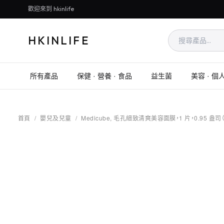
歡迎來到 hkinlife
HKINLIFE
所有產品
保健 · 營養 · 食品
益生菌
美容 · 個
首頁
/
嬰兒及兒童
/
Medicube, 毛孔細致清爽美容面膜，1 片，0.95 盎司（