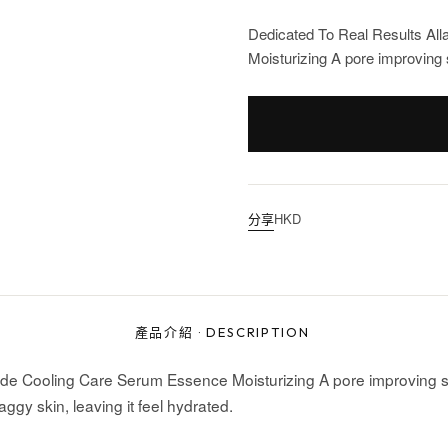
Dedicated To Real Results Al
Moisturizing A pore improving s
分享
HKD
產品介紹
·
DESCRIPTION
ide Cooling Care Serum Essence Moisturizing A pore improving 
aggy skin, leaving it feel hydrated.