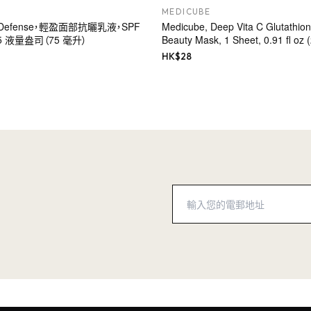
MEDICUBE
ge Defense，輕盈面部抗曬乳液，SPF
Medicube, Deep Vita C Glutathion
5 液量盎司（75 毫升）
Beauty Mask, 1 Sheet, 0.91 fl oz 
HK$
28