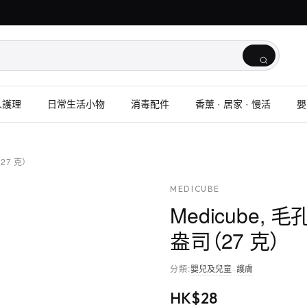
人護理
日常生活小物
消毒配件
香薰 · 居家 · 慢活
嬰
27 克）
MEDICUBE
Medicube,
盎司（27 克）
分類
:
嬰兒及兒童
·
護膚
HK$
28