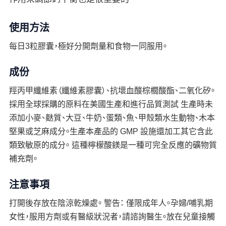
使用方法
每日3粒膠囊，極好分開劑量和食物一同服用。
成份
羥丙甲纖維素（纖維素膠囊）、抗壞血酸棕櫚酸酯、二氧化矽。
採用全球採購的原料在美國生產和進行品質測試 生產時未
添加小麥、麩質、大豆、牛奶、蛋類、魚、甲殼類水生動物、木本
堅果或芝麻成分。生產本產品的 GMP 設施還加工其它含此
類致敏原的成分。 這種檸檬酸鎂是一種可完全反應的礦物質
補充劑。
注意事項
打開後存放在陰涼乾燥處。 警告： 僅限成年人。孕婦/哺乳期
女性，服用方劑或有醫級狀況者，請諮詢醫生。放在兒童接觸