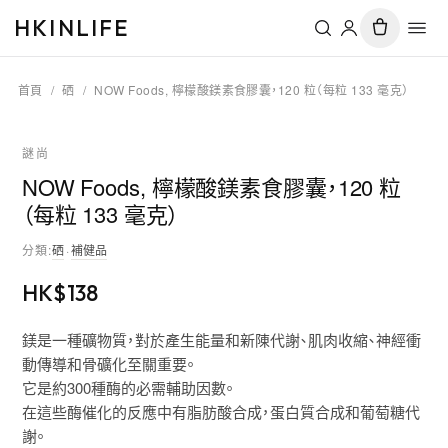
HKINLIFE
首頁
/
硒
/
NOW Foods, 檸檬酸鎂素食膠囊，120 粒（每粒 133 毫克）
謎尚
NOW Foods, 檸檬酸鎂素食膠囊，120 粒
（每粒 133 毫克）
分類
:
硒
·
補健品
HK$
138
鎂是一種礦物質，對於產生能量和新陳代謝、肌肉收縮、神經衝
動傳導和骨礦化至關重要。
它是約300種酶的必需輔助因數。
在這些酶催化的反應中有脂肪酸合成，蛋白質合成和葡萄糖代
謝。