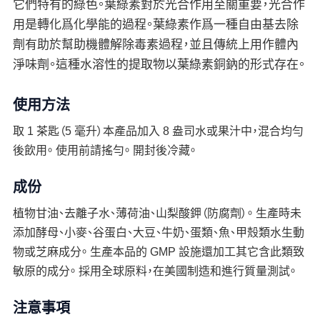
它們特有的綠色。葉綠素對於光合作用至關重要，光合作
用是轉化爲化學能的過程。葉綠素作爲一種自由基去除
劑有助於幫助機體解除毒素過程，並且傳統上用作體內
淨味劑。這種水溶性的提取物以葉綠素銅鈉的形式存在。
使用方法
取 1 茶匙（5 毫升）本產品加入 8 盎司水或果汁中，混合均勻
後飲用。 使用前請搖勻。 開封後冷藏。
成份
植物甘油、去離子水、薄荷油、山梨酸鉀（防腐劑）。 生產時未
添加酵母、小麥、谷蛋白、大豆、牛奶、蛋類、魚、甲殼類水生動
物或芝麻成分。 生產本品的 GMP 設施還加工其它含此類致
敏原的成分。 採用全球原料，在美國制造和進行質量測試。
注意事項