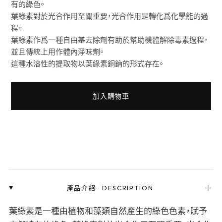
有的綠色。
葉綠素對於光合作用至關重要，光合作用是轉化爲化學能的過
程。
葉綠素作爲一種自由基去除劑有助於幫助機體解除毒素過程，
並且傳統上用作體內淨味劑。
這種水溶性的提取物以葉綠素銅鈉的形式存在。
加入購物車
＋
產品介紹
·
DESCRIPTION
葉綠素是一種由植物和藻類自然產生的綠色色素，賦予