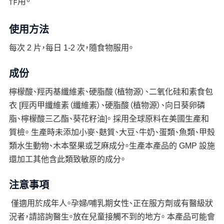
作用。
使用方法
每次 2 片，每日 1-2 次，隨食物服用。
成份
檸檬酸、羥丙基纖維素、硬脂酸（植物源）、二氧化硅和素食包
衣 [羥丙甲纖維素（纖維素）、硬脂酸（植物源）、向日葵卵磷
脂、檸檬酸三乙酯、葵花籽油]。 採用全球原料在美國生產和
質檢。 生產時未添加小麥、麩質、大豆、牛奶、蛋類、魚類、甲殼
類水生動物、木本堅果或芝麻成分。生產本產品的 GMP 設施
還加工其他含此類致敏原的成分。
注意事項
​ 僅適用於成年人。孕婦/哺乳期女性、正在服方劑或有醫級狀
況者，請諮詢醫生。放在兒童接觸不到的地方。 本產品可能會