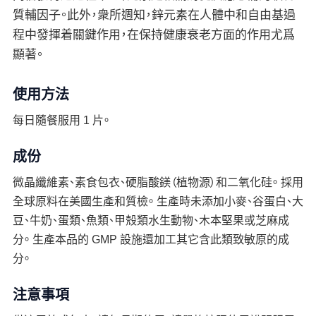
質輔因子。此外，衆所週知，鋅元素在人體中和自由基過
程中發揮着關鍵作用，在保持健康衰老方面的作用尤爲
顯著。
使用方法
每日隨餐服用 1 片。
成份
微晶纖維素、素食包衣、硬脂酸鎂（植物源）和二氧化硅。 採用
全球原料在美國生產和質檢。 生產時未添加小麥、谷蛋白、大
豆、牛奶、蛋類、魚類、甲殼類水生動物、木本堅果或芝麻成
分。 生產本品的 GMP 設施還加工其它含此類致敏原的成
分。
注意事項