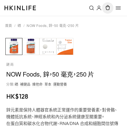
HKINLIFE
首頁
/
硒
/
NOW Foods, 鋅，50 毫克，250 片
謎尚
NOW Foods, 鋅，50 毫克，250 片
分類
:
硒
·
補健品
·
維他命
·
草本
·
運動營養
HK$
128
鋅元素是保持人體器官系統正常運作的重要營養素，對骨骼、
機體抵抗系統、神經系統和內分泌系統健康至關重要。
在蛋白質和碳水化合物代謝、RNA/DNA 合成和細胞間信號傳