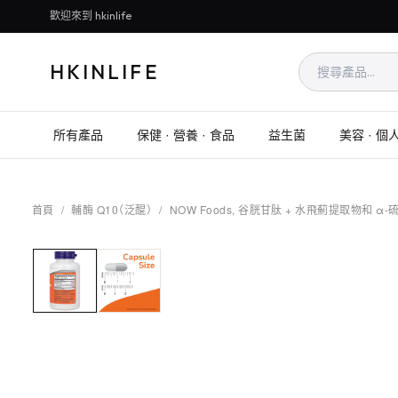
歡迎來到 hkinlife
HKINLIFE
所有產品
保健 · 營養 · 食品
益生菌
美容 · 個
首頁
/
輔酶 Q10（泛醌）
/
NOW Foods, 谷胱甘肽 + 水飛薊提取物和 α