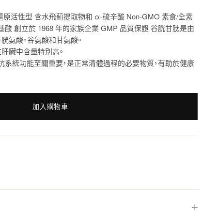
原活性型 含水飛薊提取物和 α-硫辛酸 Non-GMO 素食/全素
氨基酸 創立於 1968 年的家族企業 GMP 品質保證 谷胱甘肽是由
胱氨酸，谷氨酸和甘氨酸。
在肝臟中含量特別高。
抗系統功能至關重要，是正常清體過程的必要物質，有助於健康
加入購物車
＋