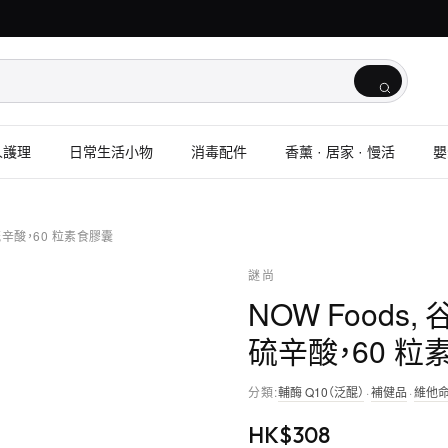
人護理
日常生活小物
消毒配件
香薰 · 居家 · 慢活
嬰
-硫辛酸，60 粒素食膠囊
謎尚
NOW Foods
硫辛酸，60 粒
分類
:
輔酶 Q10（泛醌）
·
補健品
·
維他
HK$
308