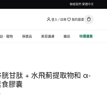
聯絡我們
繁體中文
登入 / 註冊
我的最愛
幼 · 寵物
保健品
美容護膚
雜誌
特價優惠
, 谷胱甘肽 + 水飛薊提取物和 α-
素食膠囊
命