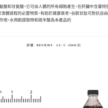
氨酸和甘氨酸。它可由人體的所有細胞產生，在肝臟中含量特
清體過程的必要物質，有助於健康衰老。谷胱甘肽可對抗自由
重要作用。水飛薊提取物和硫辛酸為本產品的
4.6
/
5
·
45846 則
評價
·
REVIEWS