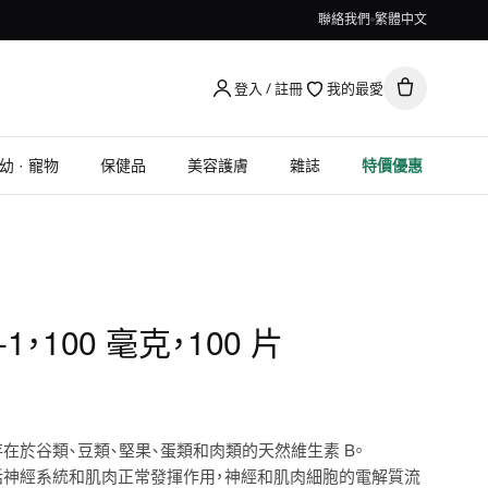
聯絡我們
繁體中文
登入 / 註冊
我的最愛
幼 · 寵物
保健品
美容護膚
雜誌
特價優惠
B-1，100 毫克，100 片
存在於谷類、豆類、堅果、蛋類和肉類的天然維生素 B。
括神經系統和肌肉正常發揮作用，神經和肌肉細胞的電解質流