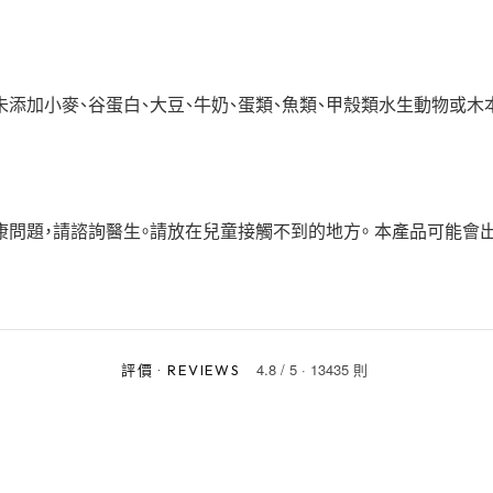
時未添加小麥、谷蛋白、大豆、牛奶、蛋類、魚類、甲殼類水生動物或木
康問題，請諮詢醫生。請放在兒童接觸不到的地方。 本產品可能會
4.8
/
5
·
13435 則
評價
·
REVIEWS