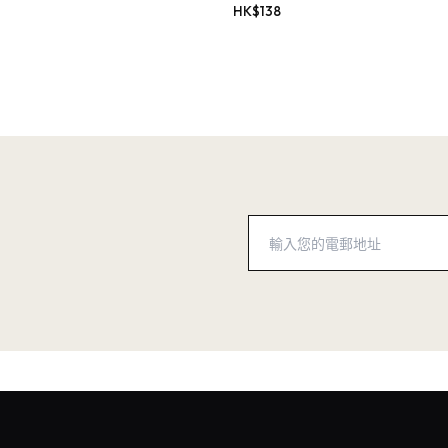
HK$
138