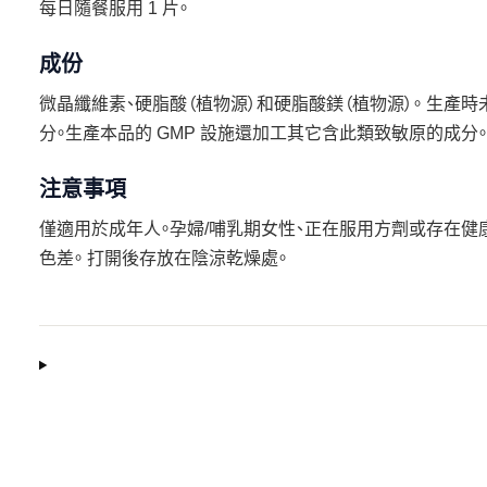
每日隨餐服用 1 片。
成份
微晶纖維素、硬脂酸（植物源）和硬脂酸鎂（植物源）。 生產
分。生產本品的 GMP 設施還加工其它含此類致敏原的成分。
注意事項
僅適用於成年人。孕婦/哺乳期女性、正在服用方劑或存在健
色差。 打開後存放在陰涼乾燥處。