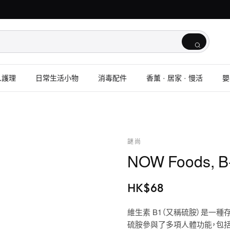
人護理
日常生活小物
消毒配件
香薰 · 居家 · 慢活
嬰
謎尚
NOW Foods, 
HK$
68
維生素 B1（又稱硫胺）是一種
硫胺參與了多項人體功能，包