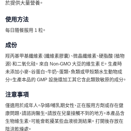
於提供大量營養。
使用方法
每日隨餐服用 1 粒。
成份
羥丙基甲基纖維素（纖維素膠囊）、微晶纖維素、硬脂酸（植物
源）和二氧化硅。 來自 Non-GMO 大豆的維生素 E。 生產時
未添加小麥、谷蛋白、牛奶、蛋類、魚類或甲殼類水生動物成
分。生產本品的 GMP 設施還加工其它含此類致敏原的成分。
注意事項
僅適用於成年人。孕婦/哺乳期女性、正在服用方劑或存在健
康問題，請諮詢醫生。請放在兒童接觸不到的地方。本產品含
生物維生素，可能會乾擾某些血液檢測結果。 打開後存放在
陰涼乾燥處。