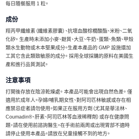
每日隨餐服用 1 粒。
成份
羥丙甲纖維素（纖維素膠囊）、抗壞血酸棕櫚酸酯、米粉、二氧
化矽。 生產時未添加小麥、麩質、大豆、牛奶、蛋類、魚類、甲殼
類水生動物或木本堅果成分。生產本產品的 GMP 設施還加
工其它含此類致敏原的成分。 採用全球採購的原料在美國生
產和進行品質測試。
注意事項
打開後存放在陰涼乾燥處。 本產品可能會出現自然色差。 僅
適用於成年人。孕婦/哺乳期女性、對阿司匹林敏感或存在相
應禁忌症者請勿使用。如果正在服用方劑（尤其是華法林、
Coumadin®、肝素、阿司匹林等血液稀釋劑）或存在健康問
題，請在使用前諮詢醫生。在手術前兩周或出現胃部不適時
請停止使用本產品。請放在兒童接觸不到的地方。