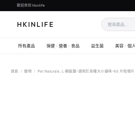
歡迎來到 hkinlife
HKINLIFE
所有產品
保健 · 營養 · 食品
益生菌
美容 · 個
首頁
/
寵物
/
Pet Naturals, L-賴氨酸，適用於各種大小貓咪，60 片咀嚼片，