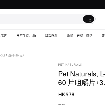
人護理
日常生活小物
消毒配件
香薰 · 居家 · 慢活
嬰
3.17 盎司（90 克）
PET NATURALS
Pet Natura
60 片咀嚼片，3.
HK$
78