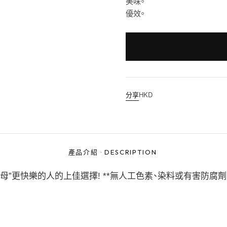
美味。
優效。
分享
HKD
產品介紹
·
DESCRIPTION
“寵物父母”更快樂的人的上佳選擇! **無人工色素、染料或有害防腐劑