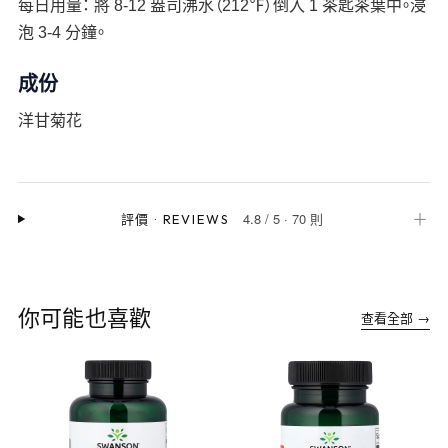
每日用量： 將 8-12 盎司沸水（212℉）倒入 1 茶匙茶葉中。浸
泡 3-4 分鐘。
成份
洋甘菊花
4.8
/
5
·
70 則
＋
評價
·
REVIEWS
你可能也喜歡
查看全部 →