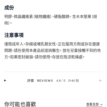
成份
明膠、微晶纖維素（植物纖維）、硬脂酸鎂。 含木本堅果（胡
桃）。
注意事項
僅限成年人。孕婦或哺乳期女性，正在服用方劑或存在健康
問題，請在使用本產品前諮詢醫生。 放在兒童接觸不到的地
方。如果密封破損，請勿使用。存放在陰涼乾燥處。
4.8
/
5
·
3140 則
＋
評價
·
REVIEWS
你可能也喜歡
查看全部 →